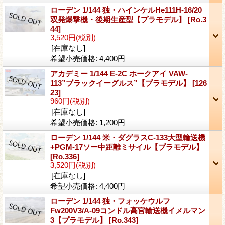
ローデン 1/144 独・ハインケルHe111H-16/20
双発爆撃機・後期生産型【プラモデル】
[Ro.3
44]
3,520円
(税別)
[在庫なし]
希望小売価格
:
4,400円
アカデミー 1/144 E-2C ホークアイ VAW-
113”ブラックイーグルス”【プラモデル】
[126
23]
960円
(税別)
[在庫なし]
希望小売価格
:
1,200円
ローデン 1/144 米・ダグラスC-133大型輸送機
+PGM-17ソー中距離ミサイル【プラモデル】
[Ro.336]
3,520円
(税別)
[在庫なし]
希望小売価格
:
4,400円
ローデン 1/144 独・フォッケウルフ
Fw200V3/A-09コンドル高官輸送機イメルマン
3【プラモデル】
[Ro.343]