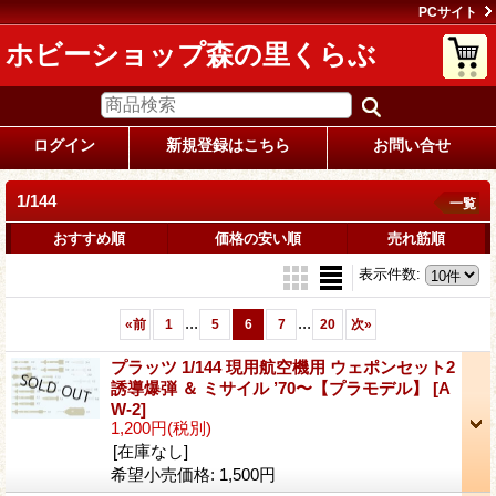
PCサイト
ホビーショップ森の里くらぶ
ログイン
新規登録はこちら
お問い合せ
1/144
一覧
おすすめ順
価格の安い順
売れ筋順
表示件数
:
...
...
«
前
1
5
6
7
20
次
»
プラッツ 1/144 現用航空機用 ウェポンセット2
誘導爆弾 ＆ ミサイル ’70〜【プラモデル】
[A
W-2]
1,200円
(税別)
[在庫なし]
希望小売価格
:
1,500円