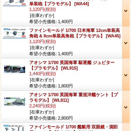
単装砲【プラモデル】
[WA44]
1,120円
(税別)
[在庫わずか]
希望小売価格
:
1,400円
ファインモールド 1/700 日本海軍 12cm単装高
角砲 & 8cm単装高角砲【プラモデル】
[WA45]
1,120円
(税別)
[在庫わずか]
希望小売価格
:
1,400円
アオシマ 1/700 英国海軍 駆逐艦 ジュピター
【プラモデル】
[WL915]
1,440円
(税別)
[在庫わずか]
希望小売価格
:
1,800円
アオシマ 1/700 英国海軍 重巡洋艦ケント【プ
ラモデル】
[WL811]
2,240円
(税別)
[在庫わずか]
希望小売価格
:
2,800円
ファインモールド 1/700 艦艇用 双眼鏡・測距