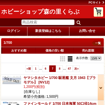
PCサイト
ホビーショップ森の里くらぶ
ログイン
新規登録はこちら
お問い合せ
1/700
一覧
おすすめ順
価格の安い順
売れ筋順
表示件数
:
...
...
«
前
1
6
7
8
47
次
»
ヤマシタホビー 1/700 駆逐艦 文月 1943【プラ
モデル】
[NV12]
1,200円
(税別)
[在庫なし]
希望小売価格
:
1,500円
ファインモールド 1/700 日本海軍 50口径14cm