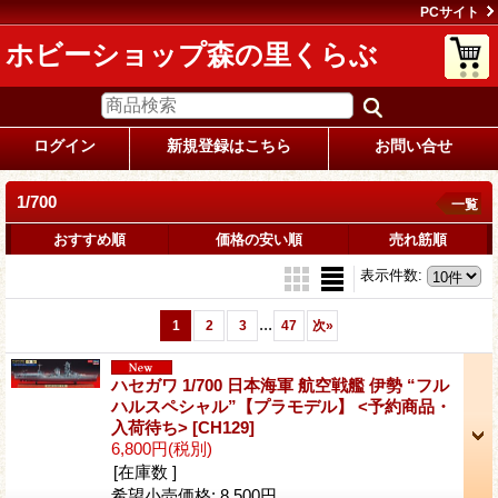
PCサイト
ホビーショップ森の里くらぶ
ログイン
新規登録はこちら
お問い合せ
1/700
一覧
おすすめ順
価格の安い順
売れ筋順
表示件数
:
...
1
2
3
47
次
»
ハセガワ 1/700 日本海軍 航空戦艦 伊勢 “フル
ハルスペシャル”【プラモデル】 <予約商品・
入荷待ち>
[CH129]
6,800円
(税別)
[在庫数 ]
希望小売価格
:
8,500円