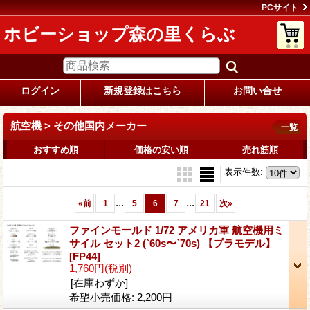
PCサイト
ホビーショップ森の里くらぶ
ログイン
新規登録はこちら
お問い合せ
航空機 > その他国内メーカー
一覧
おすすめ順
価格の安い順
売れ筋順
表示件数
:
...
...
«
前
1
5
6
7
21
次
»
ファインモールド 1/72 アメリカ軍 航空機用ミ
サイル セット2 (`60s〜`70s) 【プラモデル】
[FP44]
1,760円
(税別)
[在庫わずか]
希望小売価格
:
2,200円