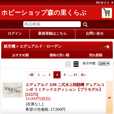
PCサイト
ホビーショップ森の里くらぶ
ログイン
新規登録はこちら
お問い合せ
航空機 > エデュアルド・ローデン
一覧
おすすめ順
価格の安い順
売れ筋順
表示件数
:
...
...
«
前
1
3
4
5
23
次
»
エデュアルド 1/48 二式水上戦闘機 デュアルコ
ンボ リミテッドエディション【プラモデル】
[11171]
14,000円
(税別)
[在庫なし]
希望小売価格
:
17,500円