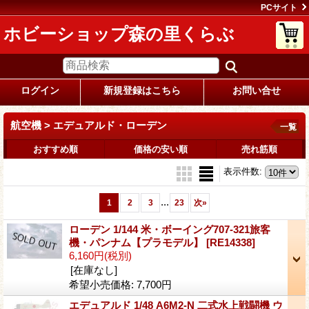
PCサイト
ホビーショップ森の里くらぶ
ログイン
新規登録はこちら
お問い合せ
航空機 > エデュアルド・ローデン
一覧
おすすめ順
価格の安い順
売れ筋順
表示件数
:
...
1
2
3
23
次
»
ローデン 1/144 米・ボーイング707-321旅客
機・パンナム【プラモデル】
[RE14338]
6,160円
(税別)
[在庫なし]
希望小売価格
:
7,700円
エデュアルド 1/48 A6M2-N 二式水上戦闘機 ウ