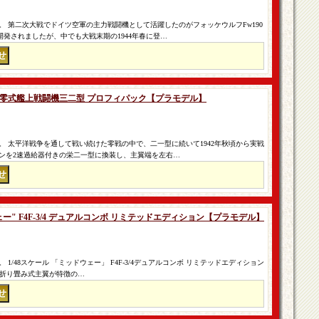
 第二次大戦でドイツ空軍の主力戦闘機として活躍したのがフォッケウルフFw190
発されましたが、中でも大戦末期の1944年春に登…
6M3 零式艦上戦闘機三二型 プロフィパック【プラモデル】
 太平洋戦争を通して戦い続けた零戦の中で、二一型に続いて1942年秋頃から実戦
ンを2速過給器付きの栄二一型に換装し、主翼端を左右…
ウェー" F4F-3/4 デュアルコンボ リミテッドエディション【プラモデル】
1/48スケール 「ミッドウェー」 F4F-3/4デュアルコンボ リミテッドエディション
3と折り畳み式主翼が特徴の…