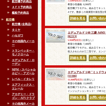
7,120円
(税別)
[在庫なし]
航空機予約商品
希望小売価格
:
8,900円
ＡＦＶ予約商品
航空機プラモデル。組み立てキット。
Aです。数多くの発展型や派生型が開
艦船予約商品
｜
航空機
航空機 (全商品)
タミヤ
エデュアルド 1/48 三菱 A
ハセガワ
[82213]
5,920円
(税別)
[在庫なし]
その他国内メーカ
希望小売価格
:
7,400円
ー
航空機プラモデル。組み立てキット。
トランペッター・
投入されたのが三二型です。エンジ
モノクローム
｜
エデュアルド・ロ
ーデン
MPM・スペシャル
エデュアルド 1/48 "ミッド
ホビー・アズール
[11166]
レベル・イタレリ
11,040円
(税別)
[在庫なし]
希望小売価格
:
13,800円
エアフィックス・
航空機プラモデル。組み立てキット。 
エレール
インジェクションキット! ・F4F-
アカデミー・ドラ
ゴン・AFVクラブ
｜
その他海外メーカ