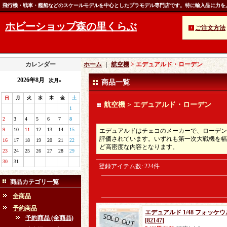
飛行機・戦車・艦船などのスケールモデルを中心としたプラモデル専門店です。特に輸入品に力を
ホビーショップ森の里くらぶ
ご注文方法
カレンダー
ホーム
｜
航空機
> エデュアルド・ローデン
2026年8月
次月»
商品一覧
日
月
火
水
木
金
土
航空機 > エデュアルド・ローデン
1
2
3
4
5
6
7
8
9
10
11
12
13
14
15
エデュアルドはチェコのメーカーで、ローデン
評価されています。いずれも第一次大戦機を幅
16
17
18
19
20
21
22
ど高密度な内容となります。
23
24
25
26
27
28
29
30
31
登録アイテム数
:
224件
商品カテゴリ一覧
全商品
予約商品
エデュアルド 1/48 フォッケ
予約商品 (全商品)
[82147]