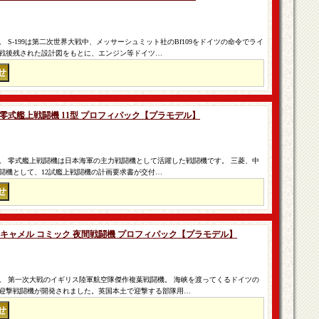
 S-199は第二次世界大戦中、メッサーシュミット社のBf109をドイツの命令でライ
戦後残された設計図をもとに、エンジン等ドイツ…
6M2 零式艦上戦闘機 11型 プロフィパック【プラモデル】
。 零式艦上戦闘機は日本海軍の主力戦闘機として活躍した戦闘機です。 三菱、中
闘機として、12試艦上戦闘機の計画要求書が交付…
ース キャメル コミック 夜間戦闘機 プロフィパック【プラモデル】
。 第一次大戦のイギリス陸軍航空隊傑作複葉戦闘機。 海峡を渡ってくるドイツの
迎撃戦闘機が開発されました。英国本土で迎撃する部隊用…