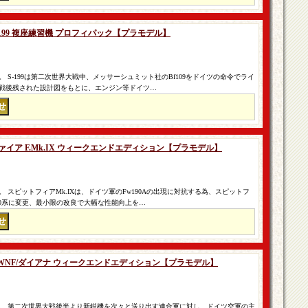
CS-199 複座練習機 プロフィパック【プラモデル】
 S-199は第二次世界大戦中、メッサーシュミット社のBf109をドイツの命令でライ
戦後残された設計図をもとに、エンジン等ドイツ…
ファイア F.Mk.IX ウィークエンドエディション【プラモデル】
 スピットフィアMk.IXは、ドイツ軍のFw190Aの出現に対抗する為、スピットフ
60系に変更、最小限の改良で大幅な性能向上を…
G-10 WNF/ダイアナ ウィークエンドエディション【プラモデル】
。 第二次世界大戦後半より新鋭機を次々と送り出す連合軍に対し、ドイツ空軍の主