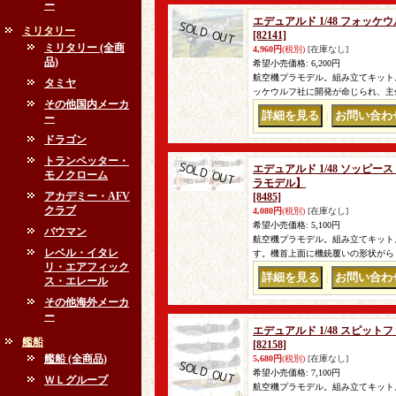
ー
エデュアルド 1/48 フォッケ
ミリタリー
[82141]
ミリタリー (全商
4,960円
(税別)
[在庫なし]
品)
希望小売価格
:
6,200円
航空機プラモデル。組み立てキット
タミヤ
ッケウルフ社に開発が命じられ、主
その他国内メーカ
｜
ー
ドラゴン
トランペッター・
エデュアルド 1/48 ソッピー
モノクローム
ラモデル】
アカデミー・AFV
[8485]
クラブ
4,080円
(税別)
[在庫なし]
希望小売価格
:
5,100円
バウマン
航空機プラモデル。組み立てキット
レベル・イタレ
す。機首上面に機銃覆いの形状がら
リ・エアフィック
｜
ス・エレール
その他海外メーカ
ー
エデュアルド 1/48 スピット
艦船
[82158]
艦船 (全商品)
5,680円
(税別)
[在庫なし]
希望小売価格
:
7,100円
ＷＬグループ
航空機プラモデル。組み立てキット。