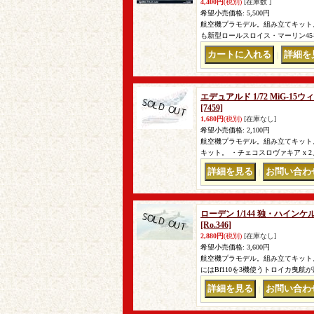
4,400円
(税別)
[在庫数 ]
希望小売価格
:
5,500円
航空機プラモデル。組み立てキット
も新型ロールスロイス・マーリン4
｜
エデュアルド 1/72 MiG-
[7459]
1,680円
(税別)
[在庫なし]
希望小売価格
:
2,100円
航空機プラモデル。組み立てキット。
キット。 ・チェコスロヴァキア x 2
｜
ローデン 1/144 独・ハイン
[Ro.346]
2,880円
(税別)
[在庫なし]
希望小売価格
:
3,600円
航空機プラモデル。組み立てキット。
にはBf110を3機使うトロイカ曳
｜