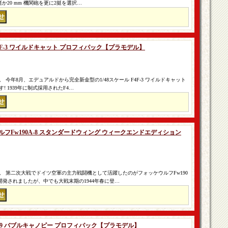
4挺か20 mm 機関砲を更に2挺を選択…
F4F-3 ワイルドキャット プロフィパック【プラモデル】
今年8月、エデュアルドから完全新金型の1/48スケール F4F-3 ワイルドキャット
 1939年に制式採用されたF4…
ウルフFw190A-8 スタンダードウィング ウィークエンドエディション
 第二次大戦でドイツ空軍の主力戦闘機として活躍したのがフォッケウルフFw190
発されましたが、中でも大戦末期の1944年春に登…
S-199 バブルキャノピー プロフィパック【プラモデル】