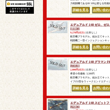
力戦闘機であるBf 109は更なる性
｜
エデュアルド 1/48 ゼロ、
[11158]
9,270円
(税別)
[在庫なし]
航空機プラモデル。組み立てキット。
戦闘機二一型インジェクションキッ
｜
エデュアルド 1/48 グラマン
[84181]
2,800円
(税別)
[在庫なし]
希望小売価格
:
3,500円
航空機プラモデル。組み立てキット。
イプの5型をウィークエンドエディ
｜
エデュアルド 1/48 スピット
[82156]