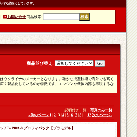
入れて品揃えしています。
｜
お問い合せ
商品検索
:
商品並び替え
:
はウクライナのメーカーとなります。確かな成型技術で海外でも高く
広く製品化しているのが特徴です。エンジンや機体内部も再現するな
説明付き一覧
写真のみ一覧
«
前のページ
1
|
2
|
3
|
4
|
5
|
6
|
7
|
8
|
...
12
次のページ
»
ウルフFw190A-8 プロフィパック【プラモデル】