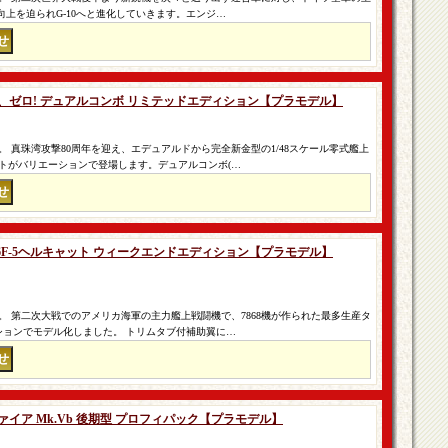
能向上を迫られG-10へと進化していきます。エンジ…
ゼロ、ゼロ! デュアルコンボ リミテッドエディション【プラモデル】
 真珠湾攻撃80周年を迎え、エデュアルドから完全新金型の1/48スケール零式艦上
トがバリエーションで登場します。デュアルコンボ(…
 F6F-5ヘルキャット ウィークエンドエディション【プラモデル】
 第二次大戦でのアメリカ海軍の主力艦上戦闘機で、7868機が作られた最多生産タ
ションでモデル化しました。 トリムタブ付補助翼に…
ファイア Mk.Vb 後期型 プロフィパック【プラモデル】