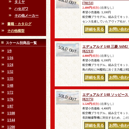
タミヤ
[70151]
2,480円
(税別)
[在庫なし]
ハセガワ
希望小売価格
:
3,100円
その他メーカー
航空機プラモデル。組み立てキット。
センス生産していたアヴィア社が、
書籍・カタログ
｜
その他模型
スケール別商品一覧
エデュアルド 1/48 三菱 A
1/9
[82211]
4,880円
(税別)
[在庫なし]
1/16
希望小売価格
:
6,100円
1/24
航空機プラモデル。組み立てキット
島の両社に96艦戦に次ぐ主力艦上戦
1/32
｜
1/35
1/48
1/72
エデュアルド 1/48 ソッピ
1/76
[82175]
3,520円
(税別)
[在庫なし]
1/87
希望小売価格
:
4,400円
1/100
航空機プラモデル。組み立てキット
長距離爆撃機に対抗するため、この
1/144
｜
1/200