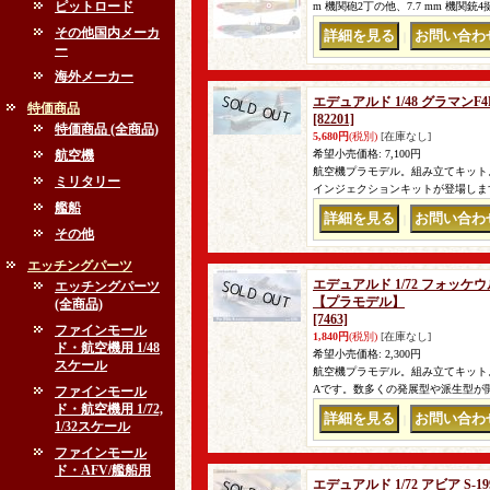
ピットロード
m 機関砲2丁の他、7.7 mm 機関銃
その他国内メーカ
｜
ー
海外メーカー
エデュアルド 1/48 グラマン
特価商品
[82201]
特価商品 (全商品)
5,680円
(税別)
[在庫なし]
航空機
希望小売価格
:
7,100円
航空機プラモデル。組み立てキット。 
ミリタリー
インジェクションキットが登場します!
艦船
｜
その他
エッチングパーツ
エデュアルド 1/72 フォッケ
エッチングパーツ
【プラモデル】
(全商品)
[7463]
ファインモール
1,840円
(税別)
[在庫なし]
ド・航空機用 1/48
希望小売価格
:
2,300円
スケール
航空機プラモデル。組み立てキット。
Aです。数多くの発展型や派生型が開
ファインモール
ド・航空機用 1/72,
｜
1/32スケール
ファインモール
ド・AFV/艦船用
エデュアルド 1/72 アビア 