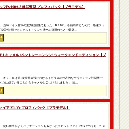
ウルフFw190A-3 軽武装型 プロフィパック【プラモデル】
。 当時ドイツ空軍の主力戦闘機であった「Bｆ109」を補助するために、急遽フォ
任設計技師であるクルト・タンク博士の指揮のもとで開発…
ス F.1 キャメル (ベントレーエンジン) ウィークエンドエディション【プ
。 キャメルは第1次世界大戦におけるイギリスの代表的な空冷エンジン戦闘機で
くだに似ていることからキャメルと名づけられました。 抜…
ファイア Mk.Vc プロフィパック【プラモデル】
 使い勝手がよくバリエーションも多かったスピットファイアMk.Vのうち、20 m