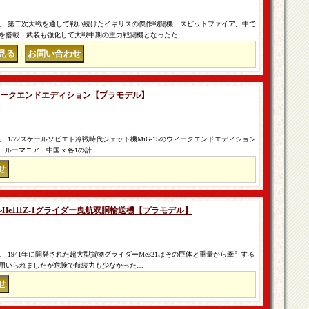
。 第二次大戦を通して戦い続けたイギリスの傑作戦闘機、スピットファイア。中で
5を搭載、武装も強化して大戦中期の主力戦闘機となったた…
｜
15ウィークエンドエディション【プラモデル】
 1/72スケールソビエト冷戦時代ジェット機MiG-15のウィークエンドエディション
、ルーマニア、中国 x 各1の計…
ケルHe111Z-1グライダー曳航双胴輸送機【プラモデル】
 1941年に開発された超大型貨物グライダーMe321はその巨体と重量から牽引する
航が用いられましたが危険で航続力も少なかった…