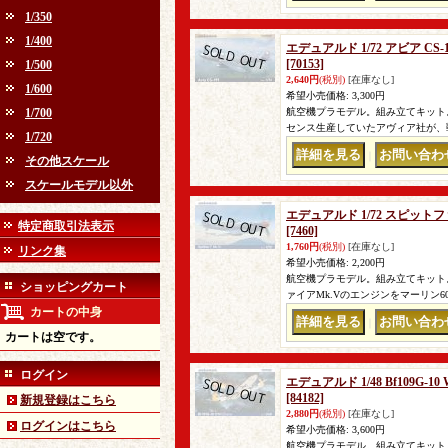
1/350
1/400
エデュアルド 1/72 アビア 
[70153]
1/500
2,640円
(税別)
[在庫なし]
1/600
希望小売価格
:
3,300円
1/700
航空機プラモデル。組み立てキット。
センス生産していたアヴィア社が、
1/720
｜
その他スケール
スケールモデル以外
エデュアルド 1/72 スピット
特定商取引法表示
[7460]
1,760円
(税別)
[在庫なし]
リンク集
希望小売価格
:
2,200円
航空機プラモデル。組み立てキット。
ショッピングカート
ァイアMk.Vのエンジンをマーリン
カートの中身
｜
カートは空です。
ログイン
エデュアルド 1/48 Bf109
[84182]
新規登録はこちら
2,880円
(税別)
[在庫なし]
ログインはこちら
希望小売価格
:
3,600円
航空機プラモデル。組み立てキット