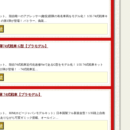
。 陸自唯一のアグレッサー(敵役)部隊の有名車両をモデル化！ 1/35 74式戦車キ
の第1弾が登場！ バトラー、偽装…
上自衛隊74式戦車 G型【プラモデル】
。 陸自74式戦車近代化改修VerであるG型をモデル化！ 1/35 74式戦車キット
2弾が登場！ ・74式戦車近…
衛隊 74式戦車【プラモデル】
ト。 HJM(ホビージャパンモデルキット）日本国製フル新規金型！1/35陸上自衛
ルでありながら可変ギミック搭載、オールイン…