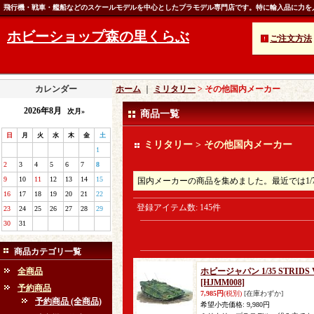
飛行機・戦車・艦船などのスケールモデルを中心としたプラモデル専門店です。特に輸入品に力を
ホビーショップ森の里くらぶ
ご注文方法
カレンダー
ホーム
｜
ミリタリー
> その他国内メーカー
2026年8月
次月»
商品一覧
日
月
火
水
木
金
土
ミリタリー > その他国内メーカー
1
2
3
4
5
6
7
8
9
10
11
12
13
14
15
国内メーカーの商品を集めました。最近では1/
16
17
18
19
20
21
22
登録アイテム数
:
145件
23
24
25
26
27
28
29
30
31
商品カテゴリ一覧
全商品
ホビージャパン 1/35 STRIDS
[HJMM008]
予約商品
7,985円
(税別)
[在庫わずか]
予約商品 (全商品)
希望小売価格
:
9,980円