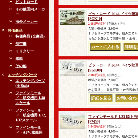
ピットロード
その他国内メーカ
ピットロード 1/144 ドイツ陸
ー
[SGK10]
海外メーカー
2,080円
(税別)
[在庫わずか]
希望小売価格
:
2,600円
特価商品
ミリタリープラモデル。組み立てキット
特価商品 (全商品)
ちらかを選択して製作可能 ・全長：共
航空機
｜
ミリタリー
艦船
ピットロード 1/144 ドイツ陸
その他
[SGK09]
エッチングパーツ
2,080円
(税別)
[在庫なし]
希望小売価格
:
2,600円
エッチングパーツ
ミリタリープラモデル。組み立てキット
(全商品)
かを選択して製作可能 ・IV号戦車F型
ファインモール
ド・航空機用 1/48
｜
スケール
ファインモール
ド・航空機用 1/72,
ファインモールド 1/35 陸上
1/32スケール
[FM59]
3,840円
(税別)
[在庫なし]
ファインモール
希望小売価格
:
4,800円
ド・AFV/艦船用
ミリタリープラモデル。組み立てキ