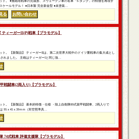
ット。 ●無砲塔戦車の完成形、スウェーデン軍の名車「S-タンク」の特徴を再現す
ケールモデル！ ●日本製 完全新金型 ●未塗装…
｜
軍 ティーガーII(P)戦車【プラモデル】
ト。 【新製品】 ティーガーIIは、第二次世界大戦中のドイツ重戦車の集大成とし
されました。 主砲はティーガーIと同じ強…
9式装甲戦闘車(2両入り)【プラモデル】
ト。 【新製品】 基本的特徴・仕様 ・陸上自衛隊89式装甲戦闘車、2両入りで
は 95ｘ45ｘ39ｍｍ（対空照準具…
陸上自衛隊 74式戦車 評価支援隊【プラモデル】