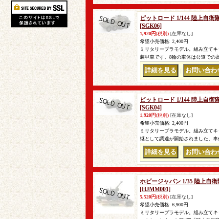
ピットロード 1/144 陸上自
[SGK06]
1,920円
(税別)
[在庫なし]
希望小売価格
:
2,400円
ミリタリープラモデル。組み立てキッ
装甲車です。8輪の車体は公道での高
｜
ピットロード 1/144 陸上自
[SGK04]
1,920円
(税別)
[在庫なし]
希望小売価格
:
2,400円
ミリタリープラモデル。組み立てキット
継として調達が開始されました。車
｜
ホビージャパン 1/35 陸上自衛
[HJMM001]
5,520円
(税別)
[在庫なし]
希望小売価格
:
6,900円
ミリタリープラモデル。組み立てキット。