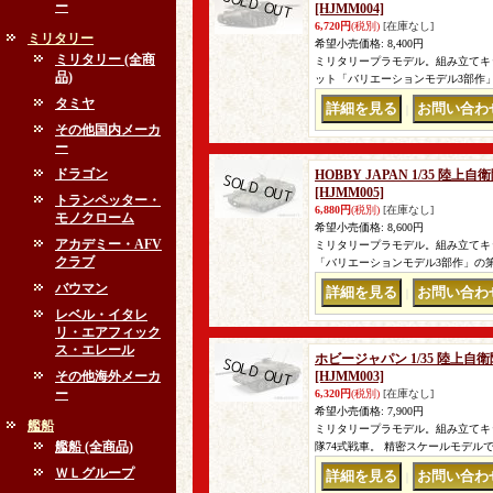
ー
[HJMM004]
6,720円
(税別)
[在庫なし]
ミリタリー
希望小売価格
:
8,400円
ミリタリー (全商
ミリタリープラモデル。組み立てキット
品)
ット「バリエーションモデル3部作」
タミヤ
｜
その他国内メーカ
ー
ドラゴン
HOBBY JAPAN 1/35 陸
[HJMM005]
トランペッター・
6,880円
(税別)
[在庫なし]
モノクローム
希望小売価格
:
8,600円
アカデミー・AFV
ミリタリープラモデル。組み立てキット
クラブ
「バリエーションモデル3部作」の第
バウマン
｜
レベル・イタレ
リ・エアフィック
ス・エレール
ホビージャパン 1/35 陸上自
その他海外メーカ
[HJMM003]
ー
6,320円
(税別)
[在庫なし]
希望小売価格
:
7,900円
艦船
ミリタリープラモデル。組み立てキッ
艦船 (全商品)
隊74式戦車。 精密スケールモデ
ＷＬグループ
｜