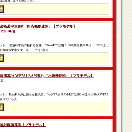
55mmりゅう弾砲FH-70」…
 96式装輪装甲車B型「即応機動連隊」【プラモデル】
05782)]
。 普通科隊員の頼れる相棒、"96WAPC"登場！ 96式装輪装甲車は、1996年より
的装輪装甲車です。キットではB型と…
陸両用車(AAVP7A1 RAM/RS) 『水陸機動団』【プラモデル】
1]
EAAKを身に纏った鎧武者、"AAVP7A1 RAM/RS"出陣! 水陸両用車(AAVP7A
運用されている人…
12式地対艦誘導弾【プラモデル】