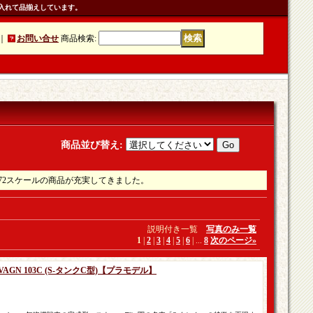
入れて品揃えしています。
｜
お問い合せ
商品検索
:
商品並び替え
:
72スケールの商品が充実してきました。
説明付き一覧
写真のみ一覧
1
|
2
|
3
|
4
|
5
|
6
|
...
8
次のページ
»
 VAGN 103C (S‐タンクC型)【プラモデル】