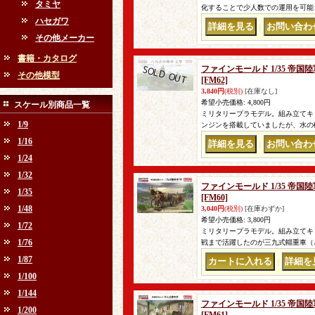
タミヤ
化することで少人数での運用を可能と
ハセガワ
｜
その他メーカー
書籍・カタログ
ファインモールド 1/35 帝
その他模型
[FM62]
3,840円
(税別)
[在庫なし]
希望小売価格
:
4,800円
スケール別商品一覧
ミリタリープラモデル。組み立てキ
1/9
ンジンを搭載していましたが、水の
1/16
｜
1/24
1/32
ファインモールド 1/35 帝
1/35
[FM60]
1/48
3,040円
(税別)
[在庫わずか]
希望小売価格
:
3,800円
1/72
ミリタリープラモデル。組み立てキ
1/76
戦まで活躍したのが三九式輜重車（
1/87
｜
1/100
1/144
ファインモールド 1/35 帝
1/200