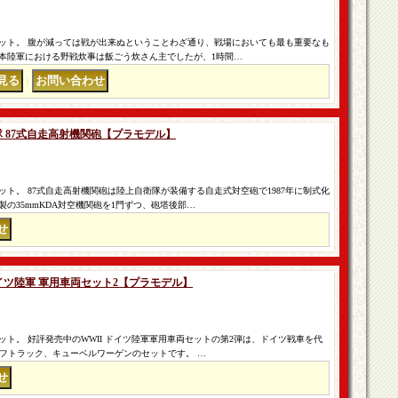
ット。 腹が減っては戦が出来ぬということわざ通り、戦場においても最も重要なも
本陸軍における野戦炊事は飯ごう炊さん主でしたが、1時間…
｜
衛隊 87式自走高射機関砲【プラモデル】
ト。 87式自走高射機関砲は陸上自衛隊が装備する自走式対空砲で1987年に制式化
の35mmKDA対空機関砲を1門ずつ、砲塔後部…
I ドイツ陸軍 軍用車両セット2【プラモデル】
ト。 好評発売中のWWII ドイツ陸軍軍用車両セットの第2弾は、ドイツ戦車を代
ーフトラック、キューベルワーゲンのセットです。 …