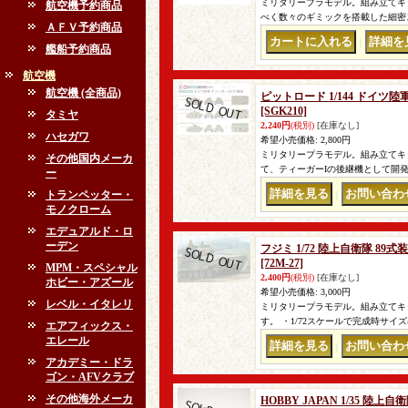
ミリタリープラモデル。組み立てキ
航空機予約商品
べく数々のギミックを搭載した細密ス
ＡＦＶ予約商品
｜
艦船予約商品
航空機
航空機 (全商品)
ピットロード 1/144 ドイツ陸
[SGK210]
タミヤ
2,240円
(税別)
[在庫なし]
ハセガワ
希望小売価格
:
2,800円
ミリタリープラモデル。組み立てキッ
その他国内メーカ
て、ティーガーIの後継機として開発
ー
トランペッター・
｜
モノクローム
エデュアルド・ロ
ーデン
フジミ 1/72 陸上自衛隊 8
[72M-27]
MPM・スペシャル
2,400円
(税別)
[在庫なし]
ホビー・アズール
希望小売価格
:
3,000円
レベル・イタレリ
ミリタリープラモデル。組み立てキッ
す。 ・1/72スケールで完成時サイズ
エアフィックス・
エレール
｜
アカデミー・ドラ
ゴン・AFVクラブ
その他海外メーカ
HOBBY JAPAN 1/35 