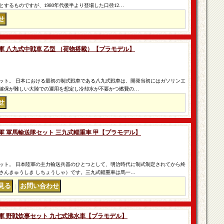
するものですが、1980年代後半より登場した口径12…
国陸軍 八九式中戦車 乙型 （荷物搭載）【プラモデル】
ット。 日本における最初の制式戦車である八九式戦車は、開発当初にはガソリンエ
確保が難しい大陸での運用を想定し冷却水が不要かつ燃費の…
国陸軍 軍馬輸送隊セット 三九式輜重車 甲【プラモデル】
ット。 日本陸軍の主力輸送兵器のひとつとして、明治時代に制式制定されてから終
さんきゅうしき しちょうしゃ）です。三九式輜重車は馬一…
｜
国陸軍 野戦炊事セット 九七式沸水車【プラモデル】