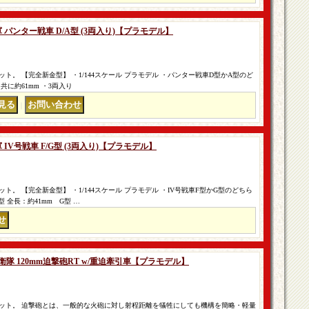
軍 パンター戦車 D/A型 (3両入り)【プラモデル】
。 【完全新金型】 ・1/144スケール プラモデル ・パンター戦車D型かA型のど
に約61mm ・3両入り
｜
軍 IV号戦車 F/G型 (3両入り)【プラモデル】
。 【完全新金型】 ・1/144スケール プラモデル ・IV号戦車F型かG型のどちら
 全長：約41mm G型 …
自衛隊 120mm迫撃砲RT w/重迫牽引車【プラモデル】
ット。 迫撃砲とは、一般的な火砲に対し射程距離を犠牲にしても機構を簡略・軽量