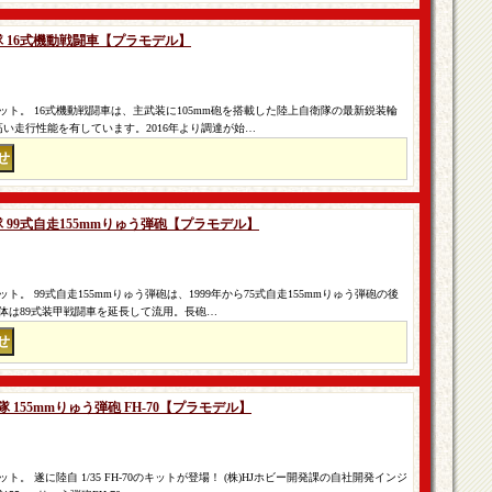
衛隊 16式機動戦闘車【プラモデル】
ト。 16式機動戦闘車は、主武装に105mm砲を搭載した陸上自衛隊の最新鋭装輪
い走行性能を有しています。2016年より調達が始…
衛隊 99式自走155mmりゅう弾砲【プラモデル】
。 99式自走155mmりゅう弾砲は、1999年から75式自走155mmりゅう弾砲の後
体は89式装甲戦闘車を延長して流用。長砲…
隊 155mmりゅう弾砲 FH-70【プラモデル】
 遂に陸自 1/35 FH-70のキットが登場！ (株)HJホビー開発課の自社開発インジ