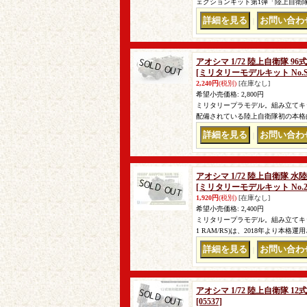
ェクションキット第1弾「陸上自衛隊1
｜
アオシマ 1/72 陸上自衛隊
[ミリタリーモデルキット No.SP(
2,240円
(税別)
[在庫なし]
希望小売価格
:
2,800円
ミリタリープラモデル。組み立てキット
配備されている陸上自衛隊初の本格
｜
アオシマ 1/72 陸上自衛隊 水
[ミリタリーモデルキット No.2
1,920円
(税別)
[在庫なし]
希望小売価格
:
2,400円
ミリタリープラモデル。組み立てキット。 
1 RAM/RS)は、2018年より本格
｜
アオシマ 1/72 陸上自衛隊 
[05537]