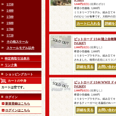
[FM61]
1/350
3,040円
(税別)
[在庫わずか]
希望小売価格
:
3,800円
1/400
ミリタリープラモデル。組み立てキ
1/500
ののひとつが食事です。大戦中の日
1/600
｜
1/700
1/720
ピットロード 1/144 陸上自
その他スケール
[SGK07]
2,000円
(税別)
[在庫なし]
スケールモデル以外
希望小売価格
:
2,600円
ミリタリープラモデル。組み立てキッ
特定商取引法表示
されました。砲塔の左右にエリコン製
リンク集
｜
ショッピングカート
カートの中身
ピットロード 1/144 WWI
[SGK05]
カートは空です。
2,080円
(税別)
[在庫なし]
希望小売価格
:
2,600円
ログイン
ミリタリープラモデル。組み立てキッ
表するティーガーIと名脇役の8tハ
新規登録はこちら
ログインはこちら
｜