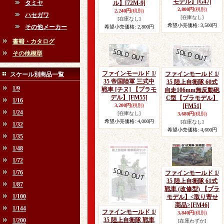
モデル】
[G47]
タミヤ
ル】
[72M-9]
2,800円
(税別)
2,240円
(税別)
ハセガワ
[在庫なし]
[在庫なし]
希望小売価格
:
3,500円
その他メーカー
希望小売価格
:
2,800円
書籍・カタログ
その他模型
ファインモールド 1/
ファインモールド 1/
スケール別商品一覧
35 帝国陸軍 三式中
35 陸上自衛隊 60式
1/9
戦車 [チヌ] 【プラモ
自走106mm無反動砲
デル】
[FM55]
C型【プラモデル】
1/16
3,200円
(税別)
[FM51]
1/24
[在庫なし]
3,680円
(税別)
希望小売価格
:
4,000円
[在庫なし]
1/32
希望小売価格
:
4,600円
1/35
1/48
1/72
1/76
ファインモールド 1/
35 陸上自衛隊 61式
1/87
戦車 (改修型) 【プラ
1/100
モデル】<取り寄せ
商品>
[FM46]
1/144
ファインモールド 1/
3,840円
(税別)
35 陸上自衛隊 戦車
1/200
[在庫わずか]