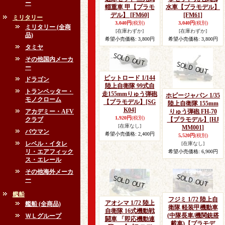
ー
輜重車 甲【プラモ
水車【プラモデル】
デル】
[FM60]
[FM61]
ミリタリー
3,040円
(税別)
3,040円
(税別)
ミリタリー (全商
[在庫わずか]
[在庫わずか]
品)
希望小売価格
:
3,800円
希望小売価格
:
3,800円
タミヤ
その他国内メーカ
ー
ピットロード 1/144
ドラゴン
陸上自衛隊 99式自
トランペッター・
走155mmりゅう弾砲
ホビージャパン 1/35
モノクローム
【プラモデル】
[SG
陸上自衛隊 155mm
K04]
アカデミー・AFV
りゅう弾砲 FH-70
1,920円
(税別)
クラブ
【プラモデル】
[HJ
[在庫なし]
MM001]
バウマン
希望小売価格
:
2,400円
5,520円
(税別)
レベル・イタレ
[在庫なし]
リ・エアフィック
希望小売価格
:
6,900円
ス・エレール
その他海外メーカ
ー
艦船
フジミ 1/72 陸上自
アオシマ 1/72 陸上
艦船 (全商品)
衛隊 軽装甲機動車
自衛隊 16式機動戦
(中隊長車/機関銃搭
ＷＬグループ
闘車 「即応機動連
載車)【プラモデ