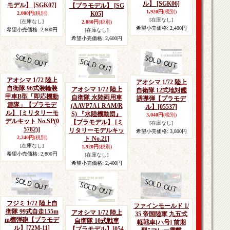
ル】
[SGK06]
モデル】
[SGK07]
【プラモデル】
[SG
1,920円
(税別)
2,000円
(税別)
K05]
[在庫なし]
[在庫なし]
2,080円
(税別)
希望小売価格
:
2,400円
希望小売価格
:
2,600円
[在庫なし]
希望小売価格
:
2,600円
アオシマ 1/72 陸上
アオシマ 1/72 陸上
自衛隊 96式装輪装
アオシマ 1/72 陸上
自衛隊 12式地対艦
甲車B型「即応機動
自衛隊 水陸両用車
誘導弾【プラモデ
連隊」【プラモデ
(AAVP7A1 RAM/R
ル】
[05537]
ル】
[ミリタリーモ
S) 『水陸機動団』
3,040円
(税別)
デルキット No.SP(0
【プラモデル】
[ミ
[在庫なし]
5782)]
リタリーモデルキッ
希望小売価格
:
3,800円
2,240円
(税別)
ト No.21]
[在庫なし]
1,920円
(税別)
希望小売価格
:
2,800円
[在庫なし]
希望小売価格
:
2,400円
フジミ 1/72 陸上自
ファインモールド 1/
衛隊 99式自走155m
アオシマ 1/72 陸上
35 帝国陸軍 九五式
m榴弾砲【プラモデ
自衛隊 10式戦車
軽戦車[ハ号] 前期
ル】
[72M-11]
【プラモデル】
[054