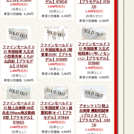
デル】
[FM54]
【プラモデル】
[FM
3,600円
(税別)
53]
3,600円
(税別)
[在庫なし]
[在庫なし]
3,440円
(税別)
希望小売価格
:
4,500円
希望小売価格
:
4,500円
[在庫わずか]
希望小売価格
:
4,300円
ファインモールド 1/
ファインモールド 1/
ファインモールド 1/
35 帝国陸軍 九五式
35 帝国陸軍歩兵 [関
35 帝国陸軍 九五式
軽戦車[ハ号] ノモン
東軍1939] 【プラモ
小型乗用車 くろが
ハン【プラモデル】
デル】
[FM49]
ね四起【プラモデ
[FM48]
1,600円
(税別)
ル】
[FM50]
3,200円
(税別)
[在庫なし]
2,400円
(税別)
[在庫なし]
希望小売価格
:
2,000円
[在庫なし]
希望小売価格
:
4,000円
希望小売価格
:
3,000円
ファインモールド 1/
ファインモールド 1/
アオシマ 1/72 陸上
35 陸上自衛隊 60式
72 帝国陸軍 150ｔ超
自衛隊 機動戦闘車
自走106mm無反動砲
重戦車[オイ]【プラ
（プロトタイプ）
B型【プラモデル】
モデル】
[FM44]
【プラモデル】
[101
[FM45]
3,200円
(税別)
74]
3,680円
(税別)
[在庫なし]
1,520円
(税別)
[在庫なし]
希望小売価格
:
4,000円