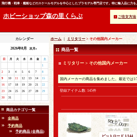
飛行機・戦車・艦船などのスケールモデルを中心としたプラモデル専門店です。特に輸入品に力を
ホビーショップ森の里くらぶ
ご注文方法
カレンダー
ホーム
｜
ミリタリー
> その他国内メーカー
2026年8月
次月»
商品一覧
日
月
火
水
木
金
土
ミリタリー > その他国内メーカー
1
2
3
4
5
6
7
8
9
10
11
12
13
14
15
国内メーカーの商品を集めました。最近では1/
16
17
18
19
20
21
22
登録アイテム数
:
145件
23
24
25
26
27
28
29
30
31
商品カテゴリ一覧
全商品
予約商品
予約商品 (全商品)
ピットロード 1/144