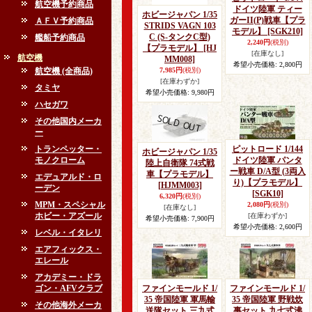
航空機予約商品
ドイツ陸軍 ティー
ホビージャパン 1/35
ガーII(P)戦車【プラ
ＡＦＶ予約商品
STRIDS VAGN 103
モデル】
[SGK210]
C (S‐タンクC型)
艦船予約商品
2,240円
(税別)
【プラモデル】
[HJ
[在庫なし]
航空機
MM008]
希望小売価格
:
2,800円
航空機 (全商品)
7,985円
(税別)
[在庫わずか]
タミヤ
希望小売価格
:
9,980円
ハセガワ
その他国内メーカ
ー
トランペッター・
ピットロード 1/144
ホビージャパン 1/35
モノクローム
ドイツ陸軍 パンタ
陸上自衛隊 74式戦
ー戦車 D/A型 (3両入
車【プラモデル】
エデュアルド・ロ
り)【プラモデル】
[HJMM003]
ーデン
[SGK10]
6,320円
(税別)
MPM・スペシャル
2,080円
(税別)
[在庫なし]
ホビー・アズール
[在庫わずか]
希望小売価格
:
7,900円
希望小売価格
:
2,600円
レベル・イタレリ
エアフィックス・
エレール
アカデミー・ドラ
ゴン・AFVクラブ
ファインモールド 1/
ファインモールド 1/
35 帝国陸軍 軍馬輸
35 帝国陸軍 野戦炊
その他海外メーカ
送隊セット 三九式
事セット 九七式沸