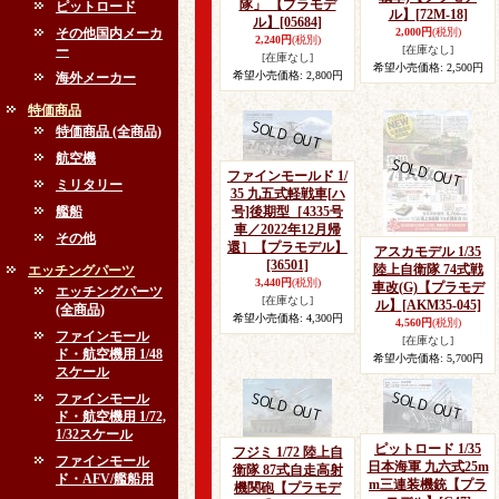
隊」 【プラモデ
ピットロード
ル】
[72M-18]
ル】
[05684]
その他国内メーカ
2,000円
(税別)
2,240円
(税別)
ー
[在庫なし]
[在庫なし]
希望小売価格
:
2,500円
希望小売価格
:
2,800円
海外メーカー
特価商品
特価商品 (全商品)
航空機
ファインモールド 1/
ミリタリー
35 九五式軽戦車[ハ
艦船
号]後期型［4335号
車／2022年12月帰
その他
還］【プラモデル】
アスカモデル 1/35
[36501]
陸上自衛隊 74式戦
エッチングパーツ
3,440円
(税別)
車改(G)【プラモデ
エッチングパーツ
[在庫なし]
ル】
[AKM35-045]
(全商品)
希望小売価格
:
4,300円
4,560円
(税別)
ファインモール
[在庫なし]
ド・航空機用 1/48
希望小売価格
:
5,700円
スケール
ファインモール
ド・航空機用 1/72,
1/32スケール
ピットロード 1/35
フジミ 1/72 陸上自
ファインモール
日本海軍 九六式25m
衛隊 87式自走高射
ド・AFV/艦船用
m三連装機銃【プラ
機関砲【プラモデ