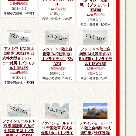
型"マレー電撃
2,400円
(税別)
31]
戦"【プラモデル】
[在庫なし]
1,440円
(税別)
[FM58]
希望小売価格
:
3,000円
[在庫なし]
3,200円
(税別)
希望小売価格
:
1,800円
[在庫なし]
希望小売価格
:
4,000円
アオシマ 1/72 陸上
フジミ 1/76 陸上自
フジミ 1/76 陸上自
自衛隊 10式戦車 73
衛隊 74式戦車(改)
衛隊 74式戦車 (BAT
式特大型セミトレー
【プラモデル】
[SW
RA搭載) 【プラモデ
ラー付属【プラモデ
A23]
ル】
[SWA28]
ル】
[05432]
1,760円
(税別)
1,760円
(税別)
3,520円
(税別)
[在庫なし]
[在庫なし]
[在庫なし]
希望小売価格
:
2,200円
希望小売価格
:
2,200円
希望小売価格
:
4,400円
ファインモールド 1/
ファインモールド 1/
ファインモールド 1/
35 帝国陸軍 八九式
35 帝国陸軍 四式自
35 陸上自衛隊 60式
中戦車 甲型【プラ
走砲 [ホロ]【プラモ
装甲車 (MAT装備)
モデル】
[FM56]