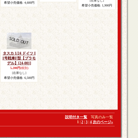
[在庫なし]
希望小売価格
:
4,600円
希望小売価格
:
1,900円
タスカ 1/24 ドイツ I
I号戦車F型【プラモ
デル】
[24-001]
5,200円
(税別)
[在庫なし]
希望小売価格
:
6,500円
説明付き一覧
写真のみ一覧
1
|
2
|
3
|
4
次のページ
»