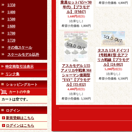
乗員セット('65〜'90
希望小売価格
:
4,800円
1/350
年代) 【プラモデ
ル】
[FM47]
1/400
1,440円
(税別)
1/500
[在庫なし]
1/600
希望小売価格
:
1,800円
1/700
1/720
その他スケール
タスカ 1/24 ドイツ I
スケールモデル以外
I号戦車F型 北アフ
リカ戦線【プラモデ
ル】
[24-002]
アスカモデル 1/35
特定商取引法表示
5,200円
(税別)
アメリカ中戦車 M4
リンク集
[在庫なし]
シャーマン後期型
希望小売価格
:
6,500円
”FAY”【プラモデ
ショッピングカート
ル】
[35-032]
4,400円
(税別)
カートの中身
[在庫なし]
希望小売価格
:
5,500円
カートは空です。
ログイン
新規登録はこちら
ログインはこちら