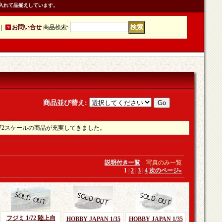
入れて品揃えしています。
｜
お問い合せ
商品検索
:
商品並び替え
:
72スケールの商品が充実してきました。
説明付き一覧
写真のみ一覧
1
|
2
|
3
|
4
次のページ
»
フジミ 1/72 陸上自
HOBBY JAPAN 1/35
HOBBY JAPAN 1/35