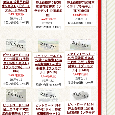
衛隊 89式装甲戦闘
陸上自衛隊 74式戦
陸上自衛隊74式戦車
車(2両入り)【プラモ
車 評価支援隊【プ
G型【プラモデル】
デル】
[72M-27]
ラモデル】
[HJMM0
[HJMM005]
2,400円
(税別)
04]
6,880円
(税別)
[在庫なし]
6,720円
(税別)
[在庫なし]
希望小売価格
:
3,000円
[在庫なし]
希望小売価格
:
8,600円
希望小売価格
:
8,400円
ファインモールド 1/
ピットロード 1/144
ファインモールド 1/
35 帝国陸軍 八九式
ドイツ陸軍 IV号戦
35 陸上自衛隊 120m
中戦車 乙型 （荷物
車 F/G型 (3両入り)
m迫撃砲RT w/重迫
搭載）【プラモデ
【プラモデル】
[SG
牽引車【プラモデ
ル】
[FM62]
K09]
ル】
[FM59]
3,840円
(税別)
2,080円
(税別)
3,840円
(税別)
[在庫なし]
[在庫なし]
[在庫なし]
希望小売価格
:
4,800円
希望小売価格
:
2,600円
希望小売価格
:
4,800円
ピットロード 1/144
ピットロード 1/144
ピットロード 1/144
陸上自衛隊 16式機
陸上自衛隊 87式自
WWII ドイツ陸軍
動戦闘車【プラモデ
走高射機関砲【プラ
軍用車両セット2