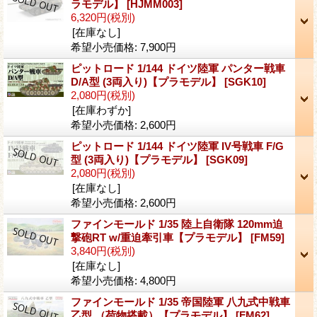
ラモデル】
[HJMM003]
6,320円
(税別)
[在庫なし]
希望小売価格
:
7,900円
ピットロード 1/144 ドイツ陸軍 パンター戦車
D/A型 (3両入り)【プラモデル】
[SGK10]
2,080円
(税別)
[在庫わずか]
希望小売価格
:
2,600円
ピットロード 1/144 ドイツ陸軍 IV号戦車 F/G
型 (3両入り)【プラモデル】
[SGK09]
2,080円
(税別)
[在庫なし]
希望小売価格
:
2,600円
ファインモールド 1/35 陸上自衛隊 120mm迫
撃砲RT w/重迫牽引車【プラモデル】
[FM59]
3,840円
(税別)
[在庫なし]
希望小売価格
:
4,800円
ファインモールド 1/35 帝国陸軍 八九式中戦車
乙型 （荷物搭載）【プラモデル】
[FM62]