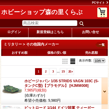
PCサイト
ホビーショップ森の里くらぶ
ログイン
新規登録はこちら
お問い合せ
ミリタリー > その他国内メーカー
一覧
おすすめ順
価格の安い順
売れ筋順
表示件数
:
...
1
2
3
15
次
»
ホビージャパン 1/35 STRIDS VAGN 103C (S‐
タンクC型)【プラモデル】
[HJMM008]
7,985円
(税別)
[在庫わずか]
希望小売価格
:
9,980円
ピットロード 1/144 ドイツ陸軍 ティーガー