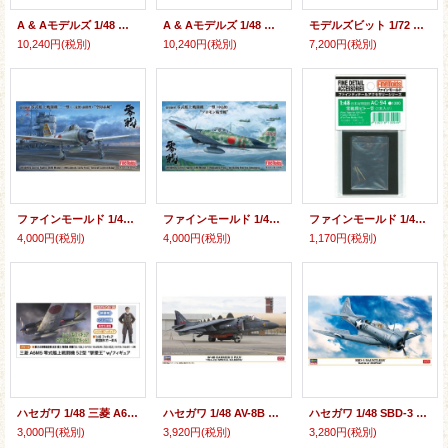
A & Aモデルズ 1/48 リパブリック XP-72 #36598 試作戦闘機 (四翅プロペラ装備)【プラモデル】
A & Aモデルズ 1/48 リパブリック XP-72 #36599 試作戦闘機 (2重反転プロペラ装備)【プラモデル】
モデルズビット 1/72 カーチス XP-55 アセンダー試作戦闘機 1号機【プラモデル】
10,240円
(税別)
10,240円
(税別)
7,200円
(税別)
ファインモールド 1/48 帝国海軍 零式艦上戦闘機二一型 （三菱製・前期型）“空母赤城”【プラモデル】
ファインモールド 1/48 帝国海軍 零式艦上戦闘機二一型 （中島製） “ソロモン航空戦”【プラモデル】
ファインモールド 1/48 零戦用ピトー管（2本入り）（ファインモールド製キット用）【プラモデル】
4,000円
(税別)
4,000円
(税別)
1,170円
(税別)
ハセガワ 1/48 三菱 A6M5 零式艦上戦闘機 52型 “撃墜王” w/フィギュア【プラモデル】
ハセガワ 1/48 AV-8B ハリアーII プラス “VMA-223 スペシャルマーキング”【プラモデル】
ハセガワ 1/48 SBD-3 ドーントレス “ミッドウェー海戦”【プラモデル】
3,000円
(税別)
3,920円
(税別)
3,280円
(税別)