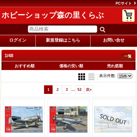
PCサイト
ホビーショップ森の里くらぶ
ログイン
新規登録はこちら
お問い合せ
1/48
一覧
おすすめ順
価格の安い順
売れ筋順
表示件数
:
...
1
2
3
52
次
»