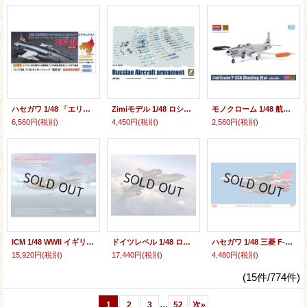
ハセガワ 1/48 「エリア88」 F-20 タイガーシャーク “風間 真”【プラモデル】
Zimiモデル 1/48 ロシア エアクラフト武装セット【プラモデル】
モノクローム 1/48 航空自衛隊 T-33A ジェット練習機 “航空総隊司令部飛行隊” 【プラモデル】
6,560円
(税別)
4,450円
(税別)
2,560円
(税別)
ICM 1/48 WWII イギリス軍 雷撃機 HP.52 ハンプデン TB.Mk.I【プラモデル】
ドイツレベル 1/48 ロッキード SR-71B ブラックバード(複座型)【プラモデル】
ハセガワ 1/48 三菱 F-2B “飛行開発実験団” w/ASM-3【プラモデル】
15,920円
(税別)
17,440円
(税別)
4,480円
(税別)
(15件/774件)
...
1
2
3
52
次
»