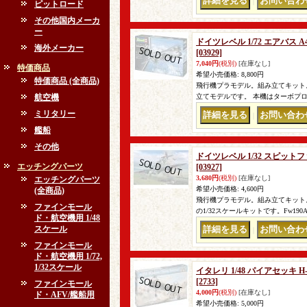
｜
ピットロード
その他国内メーカ
ー
ドイツレベル 1/72 エアバス
海外メーカー
[03929]
7,040円
(税別)
[在庫なし]
特価商品
希望小売価格
:
8,800円
特価商品 (全商品)
飛行機プラモデル。組み立てキット。
航空機
立てモデルです。 本機はターボプロ
ミリタリー
｜
艦船
その他
ドイツレベル 1/32 スピットフ
エッチングパーツ
[03927]
3,680円
(税別)
[在庫なし]
エッチングパーツ
希望小売価格
:
4,600円
(全商品)
飛行機プラモデル。組み立てキット。
ファインモール
の1/32スケールキットです。Fw1
ド・航空機用 1/48
スケール
｜
ファインモール
ド・航空機用 1/72,
1/32スケール
イタレリ 1/48 パイアセッキ
[2733]
ファインモール
4,000円
(税別)
[在庫なし]
ド・AFV/艦船用
希望小売価格
:
5,000円