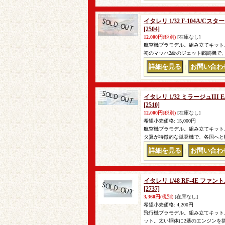
イタレリ 1/32 F-104A/
[2504]
12,000円
(税別)
[在庫なし]
航空機プラモデル。組み立てキット。
初のマッハ2級のジェット戦闘機で、
｜
イタレリ 1/32 ミラージュIII
[2510]
12,000円
(税別)
[在庫なし]
希望小売価格
:
15,000円
航空機プラモデル。組み立てキット。
タ翼が特徴的な単発機で、各国へと輸
｜
イタレリ 1/48 RF-4E ファ
[2737]
3,360円
(税別)
[在庫なし]
希望小売価格
:
4,200円
飛行機プラモデル。組み立てキット。 
ット。太い胴体に2基のエンジンを