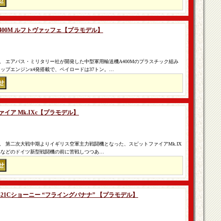
 A400M ルフトヴァッフェ【プラモデル】
 エアバス・ミリタリー社が開発した中型軍用輸送機A400Mのプラスチック組み
ップエンジンx4発搭載で、ペイロードは37トン。…
ァイア Mk.IXc【プラモデル】
 第二次大戦中期よりイギリス空軍主力戦闘機となった、スピットファイアMk.IX
90Aなどのドイツ新型戦闘機の前に苦戦しつつあ…
 H-21Cショーニー “フライングバナナ” 【プラモデル】