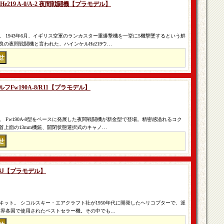
He219 A-0/A-2 夜間戦闘機【プラモデル】
 1943年6月、イギリス空軍のランカスター重爆撃機を一挙に5機撃墜するという鮮
の夜間戦闘機と言われた、ハインケルHe219ウ…
ルフFw190A-8/R11【プラモデル】
 Fw190A-8型をベースに発展した夜間戦闘機が新金型で登場。精密感溢れるコク
機首上面の13mm機銃、開閉状態選択式のキャノ…
H-34J【プラモデル】
ット。 シコルスキー・エアクラフト社が1950年代に開発したヘリコプターで、派
れ世界各国で使用されたベストセラー機。その中でも…