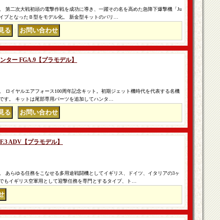
。 第二次大戦初頭の電撃作戦を成功に導き、一躍その名を高めた急降下爆撃機「Ju
タイプとなったＢ型をモデル化。 新金型キットのバリ…
｜
ハンター FGA.9【プラモデル】
。 ロイヤルエアフォース100周年記念キット。初期ジェット機時代を代表する名機
です。 キットは尾部専用パーツを追加してハンタ…
｜
 F.3 ADV【プラモデル】
。 あらゆる任務をこなせる多用途戦闘機としてイギリス、ドイツ、イタリアの3ヶ
でもイギリス空軍用として迎撃任務を専門とするタイプ、ト…