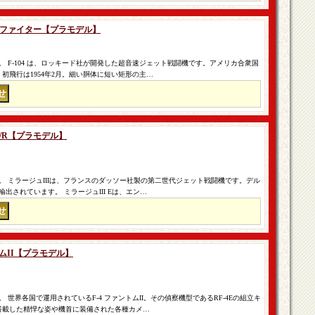
Cスターファイター【プラモデル】
 F-104 は、ロッキード社が開発した超音速ジェット戦闘機です。アメリカ合衆国
初飛行は1954年2月。細い胴体に短い矩形の主…
 E/R【プラモデル】
 ミラージュIIIは、フランスのダッソー社製の第二世代ジェット戦闘機です。デル
出されています。 ミラージュIII Eは、エン…
ントムII【プラモデル】
世界各国で運用されているF-4 ファントムII。その偵察機型であるRF-4Eの組立キ
搭載した精悍な姿や機首に装備された各種カメ…