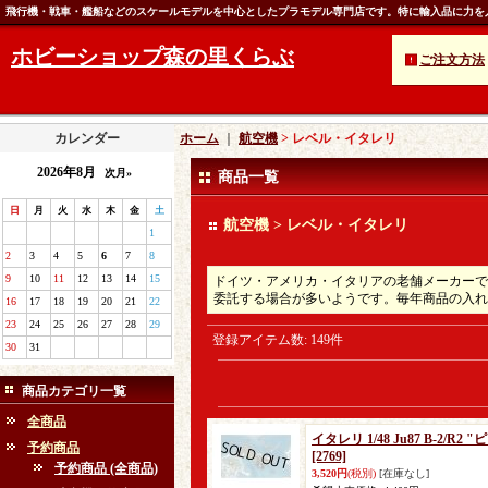
飛行機・戦車・艦船などのスケールモデルを中心としたプラモデル専門店です。特に輸入品に力を
ホビーショップ森の里くらぶ
ご注文方法
カレンダー
ホーム
｜
航空機
> レベル・イタレリ
2026年8月
次月»
商品一覧
日
月
火
水
木
金
土
航空機 > レベル・イタレリ
1
2
3
4
5
6
7
8
9
10
11
12
13
14
15
ドイツ・アメリカ・イタリアの老舗メーカーで
委託する場合が多いようです。毎年商品の入れ
16
17
18
19
20
21
22
23
24
25
26
27
28
29
登録アイテム数
:
149件
30
31
商品カテゴリ一覧
全商品
イタレリ 1/48 Ju87 B-2/
予約商品
[2769]
予約商品 (全商品)
3,520円
(税別)
[在庫なし]