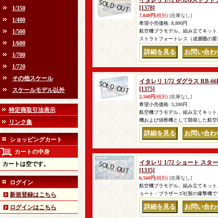
イタレリ 1/72 B-52Gス
[1378]
1/350
7,040円
(税別)
[在庫なし]
1/400
希望小売価格
:
8,800円
1/500
航空機プラモデル。組み立てキット。
ストラトフォートレス（成層圏の要塞）
1/600
｜
1/700
1/720
その他スケール
イタレリ 1/72 ダグラス R
[1375]
スケールモデル以外
2,560円
(税別)
[在庫なし]
希望小売価格
:
3,200円
特定商取引法表示
航空機プラモデル。組み立てキット。
機および偵察機として開発した航空
リンク集
｜
ショッピングカート
カートの中身
イタレリ 1/72 ショート ス
カートは空です。
[1335]
6,560円
(税別)
[在庫なし]
ログイン
航空機プラモデル。組み立てキット
ョート・ブラザーズ社製の爆撃機で
新規登録はこちら
ログインはこちら
｜