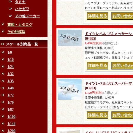
タミヤ
ヘリコプタープラモデル。組み立てキ
れていた双ローター形式のヘリコプタ
ハセガワ
その他メーカー
｜
書籍・カタログ
その他模型
ドイツレベル 1/32 メッサーシ
[04995]
6,400円
(税別)
[在庫なし]
スケール別商品一覧
希望小売価格
:
8,000円
1/9
飛行機プラモデル。組み立てキット。
ェット戦闘機です。愛称は「シュヴ
1/16
｜
1/24
1/32
1/35
ドイツレベル 1/72 スーパー
1/48
[03953]
1,120円
(税別)
[在庫なし]
1/72
希望小売価格
:
1,400円
1/76
航空機プラモデル。組み立てキット
たスピットファイアII型をニュー
1/87
｜
1/100
1/144
1/200