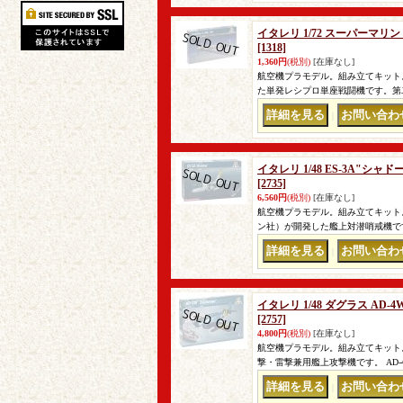
イタレリ 1/72 スーパーマリ
[1318]
1,360円
(税別)
[在庫なし]
航空機プラモデル。組み立てキット
た単発レシプロ単座戦闘機です。第
｜
イタレリ 1/48 ES-3A"シ
[2735]
6,560円
(税別)
[在庫なし]
航空機プラモデル。組み立てキット
ン社）が開発した艦上対潜哨戒機です。
｜
イタレリ 1/48 ダグラス A
[2757]
4,800円
(税別)
[在庫なし]
航空機プラモデル。組み立てキット。
撃・雷撃兼用艦上攻撃機です。 AD
｜