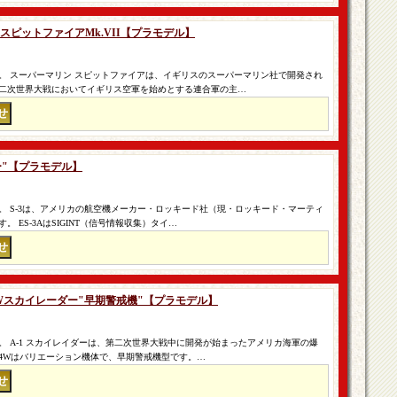
ン スピットファイアMk.VII【プラモデル】
。 スーパーマリン スピットファイアは、イギリスのスーパーマリン社で開発され
二次世界大戦においてイギリス空軍を始めとする連合軍の主…
ャドー"【プラモデル】
。 S-3は、アメリカの航空機メーカー・ロッキード社（現・ロッキード・マーティ
 ES-3AはSIGINT（信号情報収集）タイ…
D-4Wスカイレーダー"早期警戒機"【プラモデル】
 A-1 スカイレイダーは、第二次世界大戦中に開発が始まったアメリカ海軍の爆
-4Wはバリエーション機体で、早期警戒機型です。…