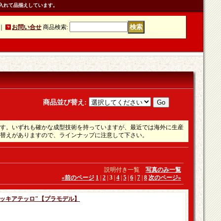
入れて品揃えしています。
｜
お問い合せ
商品検索
:
商品並び替え
:
す。いずれも確かな成型技術を持っていますが、最近では海外に生産
替えがありますので、ラインナップに注意して下さい。
説明付き一覧
写真のみ一覧
«
前のページ
1
|
2
|
3
|
4
|
5
|
6
|
7
|
8
次のページ
»
R2 "ピッキアテッロ"【プラモデル】