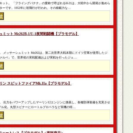
ット。 「フライングバナナ」の愛称で呼ばれるH-21は、大戦中から開発が進めら
ーです。1952年に初飛行が行われ、その積載力な…
ュミット Me262B-1/U-1夜間戦闘機【プラモデル】
 メッサーシュミット Me262は、第二次世界大戦末期にドイツ空軍が使用したジ
ァルベ」で、世界初の実戦配備および実戦を行ったジェ…
マリン スピットファイアMk.IIa【プラモデル】
。 出力をパワーアップしたマーリン12エンジンに換装し、各種防弾装備を充実させ
モデル化。丸型スピナーにロートルプロペラなど実機の特…