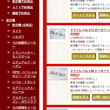
希望小売価格
:
4,400円
航空機予約商品
飛行機プラモデル。組み立てキット
ＡＦＶ予約商品
87」。その中でも大戦前半の主力
艦船予約商品
｜
航空機
航空機 (全商品)
ドイツレベル 1/72 ホーカー 
タミヤ
[03908]
ハセガワ
2,560円
(税別)
[在庫なし]
希望小売価格
:
3,200円
その他国内メーカ
航空機プラモデル。組み立てキット
ー
「ホーカーハンター」の再販キット
トランペッター・
モノクローム
｜
エデュアルド・ロ
ーデン
ドイツレベル 1/48 トーネード
MPM・スペシャル
[03925]
ホビー・アズール
3,440円
(税別)
[在庫なし]
レベル・イタレリ
希望小売価格
:
4,300円
飛行機プラモデル。組み立てキット
エアフィックス・
国が共同で開発したトーネード。中
エレール
アカデミー・ドラ
｜
ゴン・AFVクラブ
その他海外メーカ