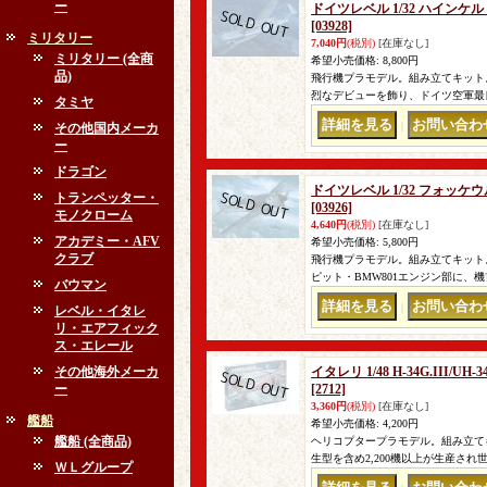
ー
ドイツレベル 1/32 ハインケル 
[03928]
ミリタリー
7,040円
(税別)
[在庫なし]
ミリタリー (全商
希望小売価格
:
8,800円
品)
飛行機プラモデル。組み立てキット。
烈なデビューを飾り、ドイツ空軍最良
タミヤ
｜
その他国内メーカ
ー
ドラゴン
ドイツレベル 1/32 フォッケウ
トランペッター・
[03926]
モノクローム
4,640円
(税別)
[在庫なし]
アカデミー・AFV
希望小売価格
:
5,800円
クラブ
飛行機プラモデル。組み立てキット。
ピット・BMW801エンジン部に、
バウマン
｜
レベル・イタレ
リ・エアフィック
ス・エレール
その他海外メーカ
イタレリ 1/48 H-34G.III/U
ー
[2712]
3,360円
(税別)
[在庫なし]
艦船
希望小売価格
:
4,200円
艦船 (全商品)
ヘリコプタープラモデル。組み立てキ
生型を含め2,200機以上が生産さ
ＷＬグループ