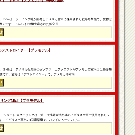
トラトフォートレス【プラモデル】<再販商品>
 B-52は、ボーイング社が開発しアメリカ空軍に採用された戦略爆撃機で、愛称は
です。 B-52Gは193機生産された低空長…
B-66Bデストロイヤー【プラモデル】
 B-66は、アメリカ合衆国のダグラス・エアクラフトがアメリカ空軍向けに軽爆撃
機です。愛称は「デストロイヤー」で、アメリカ海軍向…
ターリングMk.I【プラモデル】
。 ショート スターリングは、第二次世界大戦初期のイギリス空軍で使用されたシ
す。イギリス空軍初の4発爆撃機で、ハンドレページ ハリ…