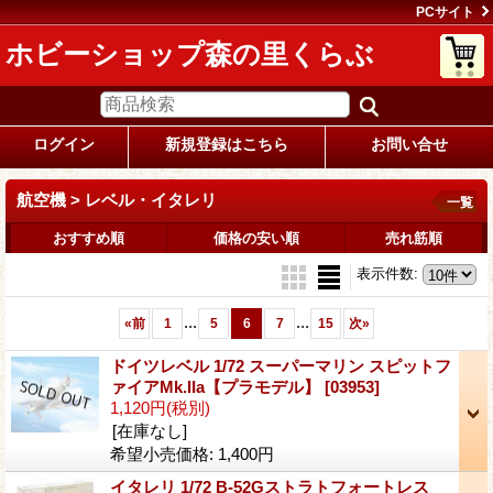
PCサイト
ホビーショップ森の里くらぶ
ログイン
新規登録はこちら
お問い合せ
航空機 > レベル・イタレリ
一覧
おすすめ順
価格の安い順
売れ筋順
表示件数
:
...
...
«
前
1
5
6
7
15
次
»
ドイツレベル 1/72 スーパーマリン スピットフ
ァイアMk.IIa【プラモデル】
[03953]
1,120円
(税別)
[在庫なし]
希望小売価格
:
1,400円
イタレリ 1/72 B-52Gストラトフォートレス