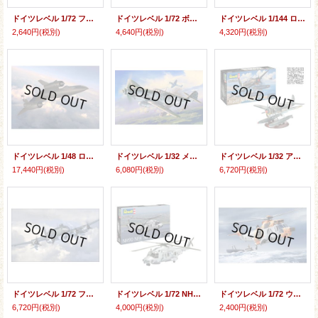
ドイツレベル 1/72 フォッケウルフ TL イェーガー “フリッツァー”【プラモデル】
ドイツレベル 1/72 ボーイング F-15C イーグル【プラモデル】
ドイツレベル 1/144 ロッキード L.1049G スーパーコンステレーション【プラモデル】
2,640円
(税別)
4,640円
(税別)
4,320円
(税別)
ドイツレベル 1/48 ロッキード SR-71B ブラックバード(複座型)【プラモデル】
ドイツレベル 1/32 メッサーシュミット Bf109G-10 ‘Erla’【プラモデル】
ドイツレベル 1/32 アラド Ar196A-3 Seaplane【プラモデル】
17,440円
(税別)
6,080円
(税別)
6,720円
(税別)
ドイツレベル 1/72 フォッケウルフ Fw200 C-5/C-8 コンドル【プラモデル】
ドイツレベル 1/72 NH90 NFH “Navy”【プラモデル】
ドイツレベル 1/72 ウェストランド シーキングMk.41【プラモデル】
6,720円
(税別)
4,000円
(税別)
2,400円
(税別)