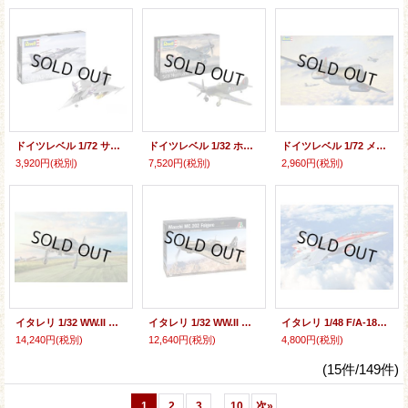
ドイツレベル 1/72 サーブ JAS-39C グリペン【プラモデル】
ドイツレベル 1/32 ホーカー シーハリケーン Mk.IIC【プラモデル】
ドイツレベル 1/72 メッサーシュミット P.1099A Pシリーズ【プラモデル】
3,920円
(税別)
7,520円
(税別)
2,960円
(税別)
イタレリ 1/32 WW.II イタリア空軍 マッキ MC.205 ベルトロ（日本語対訳補足説明書付属）【プラモデル】
イタレリ 1/32 WW.II イタリア空軍 マッキ MC.202 フォルゴーレ（日本語対訳補足説明書付属）【プラモデル】
イタレリ 1/48 F/A-18F スーパーホーネット 米海軍特別塗装【プラモデル】
14,240円
(税別)
12,640円
(税別)
4,800円
(税別)
(15件/149件)
...
1
2
3
10
次
»