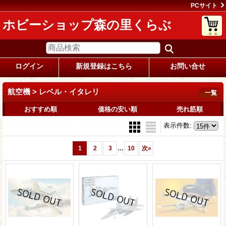
PCサイト
ホビーショップ森の里くらぶ
ログイン
新規登録はこちら
お問い合せ
航空機 > レベル・イタレリ
一覧
おすすめ順
価格の安い順
売れ筋順
表示件数
:
...
1
2
3
10
次
»