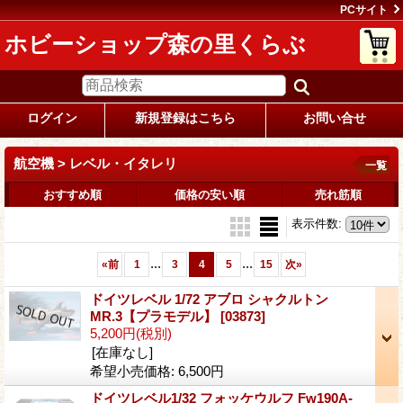
PCサイト
ホビーショップ森の里くらぶ
ログイン
新規登録はこちら
お問い合せ
航空機 > レベル・イタレリ
一覧
おすすめ順
価格の安い順
売れ筋順
表示件数
:
...
...
«
前
1
3
4
5
15
次
»
ドイツレベル 1/72 アブロ シャクルトン
MR.3【プラモデル】
[03873]
5,200円
(税別)
[在庫なし]
希望小売価格
:
6,500円
ドイツレベル1/32 フォッケウルフ Fw190A-