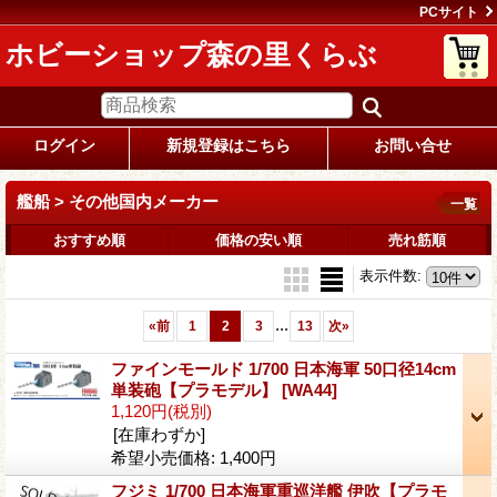
PCサイト
ホビーショップ森の里くらぶ
ログイン
新規登録はこちら
お問い合せ
艦船 > その他国内メーカー
一覧
おすすめ順
価格の安い順
売れ筋順
表示件数
:
...
«
前
1
2
3
13
次
»
ファインモールド 1/700 日本海軍 50口径14cm
単装砲【プラモデル】
[WA44]
1,120円
(税別)
[在庫わずか]
希望小売価格
:
1,400円
フジミ 1/700 日本海軍重巡洋艦 伊吹【プラモ