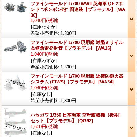
ファインモールド 1/700 WWII 英海軍 QF 2ポ
ンド "ポンポン砲" 四連装【プラモデル】
[WA
36]
1,040円
(税別)
[在庫わずか]
希望小売価格
:
1,300円
ファインモールド 1/700 現用艦 対艦ミサイル
＆短魚雷発射管【プラモデル】
[WA35]
1,040円
(税別)
[在庫わずか]
希望小売価格
:
1,300円
ファインモールド 1/700 現用艦 近接防御火器
システム (CIWS)【プラモデル】
[WA34]
1,040円
(税別)
[在庫なし]
希望小売価格
:
1,300円
ハセガワ 1/350 日本海軍 空母艦載機（後期）
セット【プラモデル】
[QG62]
1,600円
(税別)
[在庫なし]