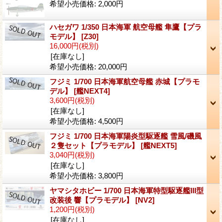
希望小売価格
:
2,000円
ハセガワ 1/350 日本海軍 航空母艦 隼鷹【プラ
モデル】
[Z30]
16,000円
(税別)
[在庫なし]
希望小売価格
:
20,000円
フジミ 1/700 日本海軍航空母艦 赤城【プラモ
デル】
[艦NEXT4]
3,600円
(税別)
[在庫なし]
希望小売価格
:
4,500円
フジミ 1/700 日本海軍陽炎型駆逐艦 雪風/磯風
２隻セット【プラモデル】
[艦NEXT5]
3,040円
(税別)
[在庫なし]
希望小売価格
:
3,800円
ヤマシタホビー 1/700 日本海軍特型駆逐艦III型
改装後 響【プラモデル】
[NV2]
1,200円
(税別)
[在庫なし]