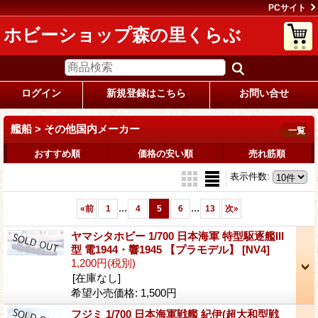
PCサイト
ホビーショップ森の里くらぶ
ログイン
新規登録はこちら
お問い合せ
艦船 > その他国内メーカー
一覧
おすすめ順
価格の安い順
売れ筋順
表示件数
:
...
...
«
前
1
4
5
6
13
次
»
ヤマシタホビー 1/700 日本海軍 特型駆逐艦III
型 電1944・響1945 【プラモデル】
[NV4]
1,200円
(税別)
[在庫なし]
希望小売価格
:
1,500円
フジミ 1/700 日本海軍戦艦 紀伊(超大和型戦