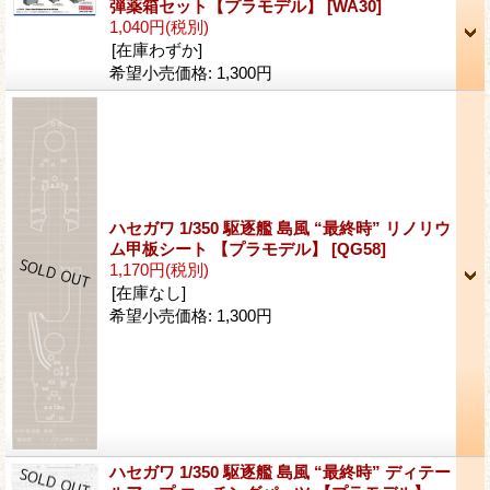
弾薬箱セット【プラモデル】
[WA30]
1,040円
(税別)
[在庫わずか]
希望小売価格
:
1,300円
ハセガワ 1/350 駆逐艦 島風 “最終時” リノリウ
ム甲板シート 【プラモデル】
[QG58]
1,170円
(税別)
[在庫なし]
希望小売価格
:
1,300円
ハセガワ 1/350 駆逐艦 島風 “最終時” ディテー