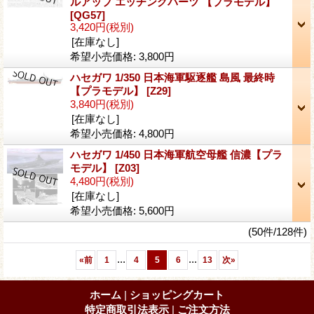
ルアップ エッチングパーツ 【プラモデル】
[QG57]
3,420円
(税別)
[在庫なし]
希望小売価格
:
3,800円
ハセガワ 1/350 日本海軍駆逐艦 島風 最終時
【プラモデル】
[Z29]
3,840円
(税別)
[在庫なし]
希望小売価格
:
4,800円
ハセガワ 1/450 日本海軍航空母艦 信濃【プラ
モデル】
[Z03]
4,480円
(税別)
[在庫なし]
希望小売価格
:
5,600円
(50件/128件)
...
...
«
前
1
4
5
6
13
次
»
ホーム
|
ショッピングカート
特定商取引法表示
|
ご注文方法