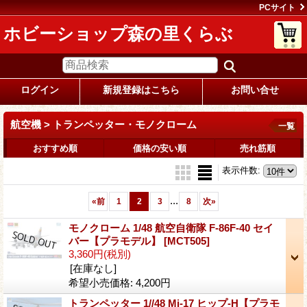
PCサイト
ホビーショップ森の里くらぶ
ログイン
新規登録はこちら
お問い合せ
航空機 > トランペッター・モノクローム
一覧
おすすめ順
価格の安い順
売れ筋順
表示件数
:
...
«
前
1
2
3
8
次
»
モノクローム 1/48 航空自衛隊 F-86F-40 セイ
バー【プラモデル】
[MCT505]
3,360円
(税別)
[在庫なし]
希望小売価格
:
4,200円
トランペッター 1//48 Mi-17 ヒップ-H【プラモ