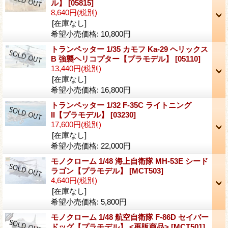
ル】
[05815]
8,640円
(税別)
[在庫なし]
希望小売価格
:
10,800円
トランペッター 1/35 カモフ Ka-29 ヘリックス
B 強襲ヘリコプター【プラモデル】
[05110]
13,440円
(税別)
[在庫なし]
希望小売価格
:
16,800円
トランペッター 1/32 F-35C ライトニング
II【プラモデル】
[03230]
17,600円
(税別)
[在庫なし]
希望小売価格
:
22,000円
モノクローム 1/48 海上自衛隊 MH-53E シード
ラゴン【プラモデル】
[MCT503]
4,640円
(税別)
[在庫なし]
希望小売価格
:
5,800円
モノクローム 1/48 航空自衛隊 F-86D セイバー
ドッグ【プラモデル】 <再販商品>
[MCT501]