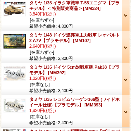
タミヤ 1/35 イラク軍戦車 T-55エニグマ【プラ
モデル】 < 特別販売商品 >
[MM324]
3,840円
(税別)
[在庫わずか]
希望小売価格
:
4,800円
タミヤ 1/48 ドイツ連邦軍主力戦車 レオパルト
2 A7V【プラモデル】
[MM107]
2,640円
(税別)
[在庫わずか]
希望小売価格
:
3,300円
タミヤ 1/35 ドイツ 5cm対戦車砲 Pak38【プラ
モデル】
[MM392]
1,920円
(税別)
[在庫なし]
希望小売価格
:
2,400円
タミヤ 1/35 シュビムワーゲン166型 (ワイドホ
イール仕様)【プラモデル】
[MM393]
1,920円
(税別)
[在庫なし]
希望小売価格
:
2,400円