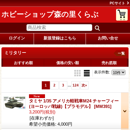
PCサイト
ホビーショップ森の里くらぶ
ログイン
新規登録はこちら
お問い合せ
ミリタリー
一覧
おすすめ順
価格の安い順
売れ筋順
表示件数
:
...
1
2
3
124
次
»
タミヤ 1/35 アメリカ軽戦車M24 チャーフィー
(ヨーロッパ戦線)【プラモデル】
[MM391]
3,200円
(税別)
[在庫わずか]
希望小売価格
:
4,000円