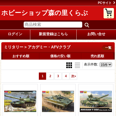
PCサイト
ホビーショップ森の里くらぶ
ログイン
新規登録はこちら
お問い合せ
ミリタリー > アカデミー・AFVクラブ
一覧
おすすめ順
価格の安い順
売れ筋順
表示件数
:
1
2
3
4
次
»