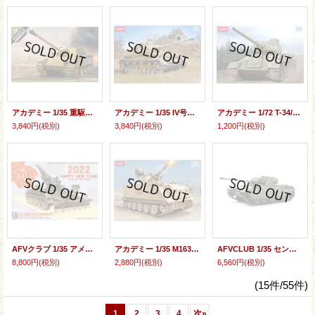
アカデミー 1/35 重駆逐戦車 ヤークトパンター G1【プラモデル】
アカデミー 1/35 IV号戦車H後期型/J型【プラモデル】
アカデミー 1/72 T-34/85 中戦車【プラモデル】
3,840円
(税別)
3,840円
(税別)
1,200円
(税別)
AFVクラブ 1/35 アメリカ陸軍 M110 203mm 自走榴弾砲【プラモデル】
アカデミー 1/35 M163対空自走砲【プラモデル】
AFVCLUB 1/35 センチュリオンMk.I【プラモデル】
8,800円
(税別)
2,880円
(税別)
6,560円
(税別)
(15件/55件)
1
2
3
4
次
»