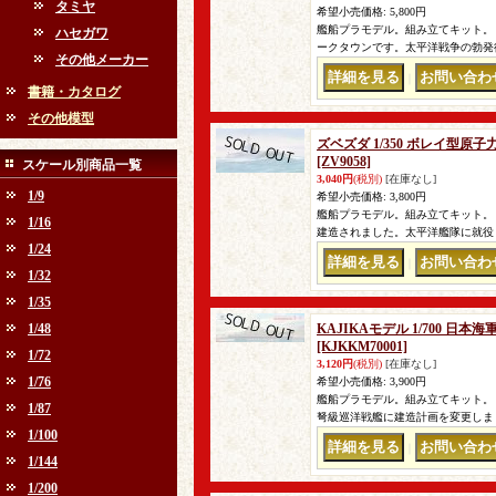
タミヤ
希望小売価格
:
5,800円
艦船プラモデル。組み立てキット。 
ハセガワ
ークタウンです。太平洋戦争の勃発
その他メーカー
｜
書籍・カタログ
その他模型
ズベズダ 1/350 ボレイ型
[ZV9058]
スケール別商品一覧
3,040円
(税別)
[在庫なし]
1/9
希望小売価格
:
3,800円
艦船プラモデル。組み立てキット。 
1/16
建造されました。太平洋艦隊に就役
1/24
｜
1/32
1/35
1/48
KAJIKAモデル 1/700 日
[KJKKM70001]
1/72
3,120円
(税別)
[在庫なし]
1/76
希望小売価格
:
3,900円
艦船プラモデル。組み立てキット。 
1/87
弩級巡洋戦艦に建造計画を変更しま
1/100
｜
1/144
1/200