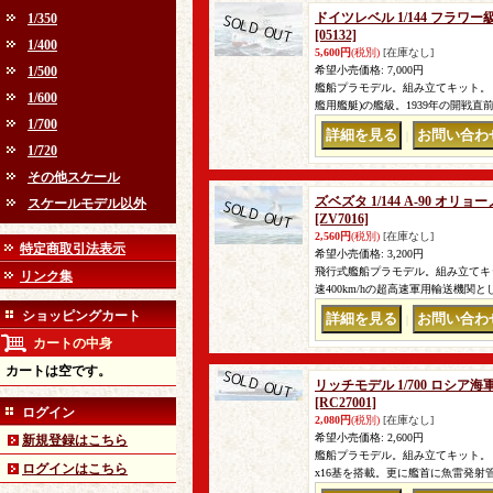
ドイツレベル 1/144 フラ
1/350
[05132]
1/400
5,600円
(税別)
[在庫なし]
1/500
希望小売価格
:
7,000円
艦船プラモデル。組み立てキット。
1/600
艦用艦艇)の艦級。1939年の開戦
1/700
｜
1/720
その他スケール
ズベズタ 1/144 A-90 オ
スケールモデル以外
[ZV7016]
2,560円
(税別)
[在庫なし]
特定商取引法表示
希望小売価格
:
3,200円
飛行式艦船プラモデル。組み立てキ
リンク集
速400km/hの超高速軍用輸送機
ショッピングカート
｜
カートの中身
カートは空です。
リッチモデル 1/700 ロシア
[RC27001]
ログイン
2,080円
(税別)
[在庫なし]
希望小売価格
:
2,600円
新規登録はこちら
艦船プラモデル。組み立てキット。
ログインはこちら
x16基を搭載。更に艦首に魚雷発