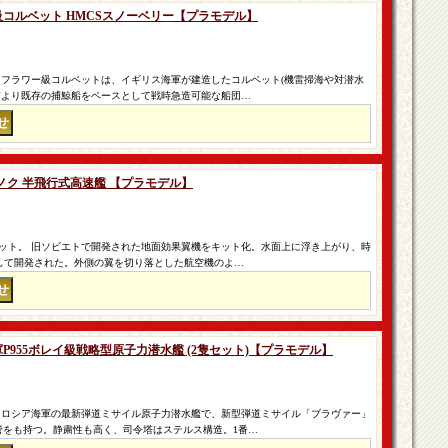
ワー級コルベット HMCSスノーベリー【プラモデル】
 フラワー級コルベットは、イギリス海軍が建造したコルベット(機雷掃海や対潜水
直前より既存の捕鯨船をベースとして戦時急造可能な船団…
リョーノク 半飛行式高速艦 【プラモデル】
ット。 旧ソビエトで開発された地面効果翼機をキット化。水面上に浮き上がり、時
関として開発された。外側の翼を切り落とした航空機のよ…
海軍P955ボレイ級戦略型原子力潜水艦 (2隻セット)【プラモデル】
 ロシア海軍の最新弾道ミサイル原子力潜水艦で、新型弾道ミサイル「ブラヴァー」
射管をも持つ。静粛性も高く、司令塔はステルス構造。1番…