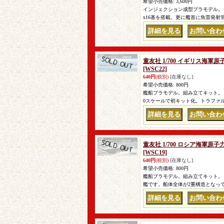
希望小売価格
:
3,600円
インジェクション成型プラモデル。
x16基を搭載。更に艦首に魚雷発
｜
童友社 1/700 イギリス海
[WSC22]
640円
(税別)
[在庫なし]
希望小売価格
:
800円
艦船プラモデル。組み立てキット。 
0スケールで初キット化。トラファル
｜
童友社 1/700 ロシア海軍
[WSC19]
640円
(税別)
[在庫なし]
希望小売価格
:
800円
艦船プラモデル。組み立てキット。
艦です。船体全体が2重構造となって
｜