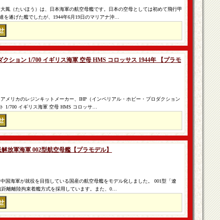
 大鳳（たいほう）は、日本海軍の航空母艦です。日本の空母としては初めて飛行甲
を遂げた艦でしたが、1944年6月19日のマリアナ沖…
ョン 1/700 イギリス海軍 空母 HMS コロッサス 1944年 【プラモ
 アメリカのレジンキットメーカー、IHP（インペリアル・ホビー・プロダクション
/700 イギリス海軍 空母 HMS コロッサ…
人民解放軍海軍 002型航空母艦【プラモデル】
中国海軍が就役を目指している国産の航空母艦をモデル化しました。 001型「遼
短距離離陸拘束着艦方式を採用しています。また、0…