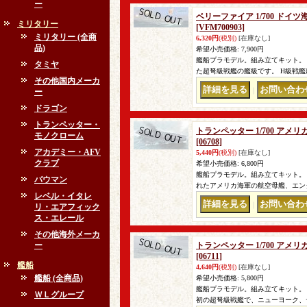
ー
ベリーファイア 1/700 ドイ
ミリタリー
[VFM700903]
ミリタリー (全商
6,320円
(税別)
[在庫なし]
品)
希望小売価格
:
7,900円
艦船プラモデル。組み立てキット。
タミヤ
た超弩級戦艦の艦級です。 H級戦艦
その他国内メーカ
｜
ー
ドラゴン
トランペッター・
トランペッター 1/700 アメ
モノクローム
[06708]
アカデミー・AFV
5,440円
(税別)
[在庫なし]
クラブ
希望小売価格
:
6,800円
艦船プラモデル。組み立てキット。 
バウマン
れたアメリカ海軍の航空母艦、エン
レベル・イタレ
｜
リ・エアフィック
ス・エレール
その他海外メーカ
ー
トランペッター 1/700 アメ
[06711]
艦船
4,640円
(税別)
[在庫なし]
艦船 (全商品)
希望小売価格
:
5,800円
艦船プラモデル。組み立てキット。
ＷＬグループ
初の超弩級戦艦で、ニューヨーク、