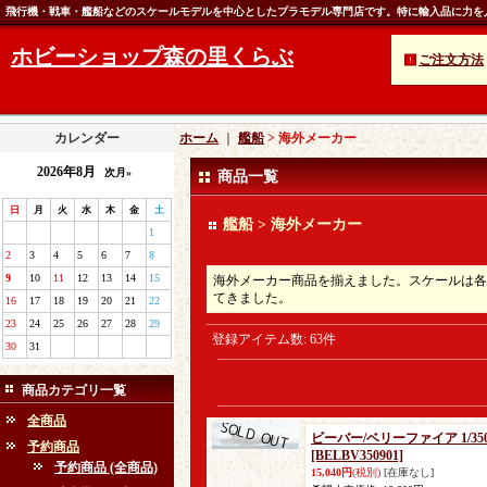
飛行機・戦車・艦船などのスケールモデルを中心としたプラモデル専門店です。特に輸入品に力を
ホビーショップ森の里くらぶ
ご注文方法
カレンダー
ホーム
｜
艦船
> 海外メーカー
2026年8月
次月»
商品一覧
日
月
火
水
木
金
土
艦船 > 海外メーカー
1
2
3
4
5
6
7
8
9
10
11
12
13
14
15
海外メーカー商品を揃えました。スケールは各国で
てきました。
16
17
18
19
20
21
22
23
24
25
26
27
28
29
登録アイテム数
:
63件
30
31
商品カテゴリ一覧
全商品
ビーバー/ベリーファイア 1/3
予約商品
[BELBV350901]
予約商品 (全商品)
15,040円
(税別)
[在庫なし]