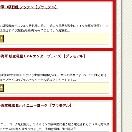
ツ海軍 H級戦艦 フッテン【プラモデル】
 H級戦艦はビスマルク級戦艦に続いて第二次世界大戦中にドイツ海軍が計画してい
建造はドイツ海軍が1939年から予定していた海軍拡…
リカ海軍 航空母艦 CV-6 エンタープライズ 【プラモデル】
排水量約19900トンという中型の船体ながら、数々の戦歴によってビッグEと呼ば
タープライズのプラスチックモデル組み立てキットです…
リカ海軍戦艦 BB-34 ニューヨーク 【プラモデル】
 ニューヨーク級戦艦は、ワイオミング級戦艦に引き続き建造されたアメリカ海軍最
テキサスの2隻が建造されました。主砲は同年3月に開発完…