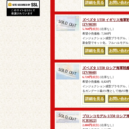
｜
ズベズタ 1/350 イギリス海
[ZV9039]
5,760円
(税別)
[在庫なし]
希望小売価格
:
7,560円
インジェクション成型プラモデル。
新金型でキット化。フルハルモデル
｜
ズベズタ 1/350 ロシア海軍
[ZV9040]
6,720円
(税別)
[在庫なし]
希望小売価格
:
8,820円
インジェクション成型プラモデル。
るガングート級の1隻として他の3隻
｜
ブロンコモデル 1/350 ロ
[CB5022]
2,880円
(税別)
[在庫なし]