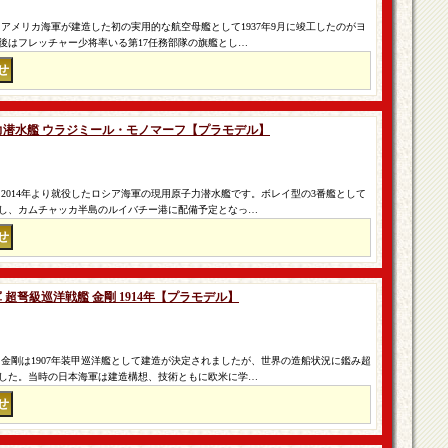
アメリカ海軍が建造した初の実用的な航空母艦として1937年9月に竣工したのがヨ
後はフレッチャー少将率いる第17任務部隊の旗艦とし…
原子力潜水艦 ウラジミール・モノマーフ【プラモデル】
2014年より就役したロシア海軍の現用原子力潜水艦です。ボレイ型の3番艦として
し、カムチャッカ半島のルイバチー港に配備予定となっ…
本海軍 超弩級巡洋戦艦 金剛 1914年【プラモデル】
金剛は1907年装甲巡洋艦として建造が決定されましたが、世界の造船状況に鑑み超
した。当時の日本海軍は建造構想、技術ともに欧米に学…