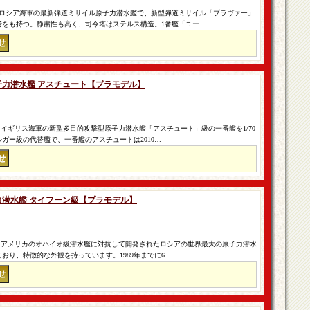
ロシア海軍の最新弾道ミサイル原子力潜水艦で、新型弾道ミサイル「ブラヴァー」
射管をも持つ。静粛性も高く、司令塔はステルス構造。1番艦「ユー…
軍原子力潜水艦 アスチュート【プラモデル】
イギリス海軍の新型多目的攻撃型原子力潜水艦「アスチュート」級の一番艦を1/70
ガー級の代替艦で、一番艦のアスチュートは2010…
原子力潜水艦 タイフーン級【プラモデル】
 アメリカのオハイオ級潜水艦に対抗して開発されたロシアの世界最大の原子力潜水
おり、特徴的な外観を持っています。1989年までに6…