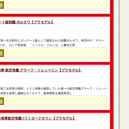
ングート級戦艦 ポルタワ【プラモデル】
 第一次大戦中にガングート級として建造された戦艦ポルタワ。発売中の「マラー
です。 ロシア革命後、「ミハイル・フルンゼ」と艦名が変…
イツ海軍 航空母艦 グラーフ・ツェッペリン【プラモデル】
 第二次世界大戦時、ドイツ海軍が建造していた唯一の航空母艦グラーフ・ツェッペ
ド金型を使用し繊細なモールドで、船体構造を徹底再現し…
リカ海軍航空母艦 CV-5 ヨークタウン【プラモデル】