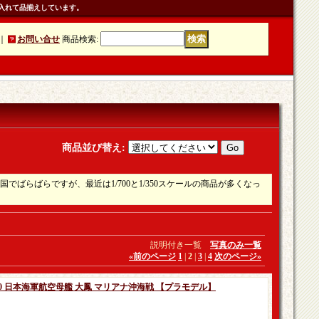
入れて品揃えしています。
｜
お問い合せ
商品検索
:
商品並び替え
:
ばらばらですが、最近は1/700と1/350スケールの商品が多くなっ
説明付き一覧
写真のみ一覧
«
前のページ
1
|
2
|
3
|
4
次のページ
»
50 日本海軍航空母艦 大鳳 マリアナ沖海戦 【プラモデル】