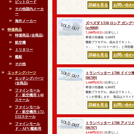
ピットロード
｜
その他国内メーカ
ー
海外メーカー
ズベズダ 1/350 ロシア ガ
[zv9060]
特価商品
7,200円
(税別)
[在庫なし]
特価商品 (全商品)
希望小売価格
:
9,000円
航空機
艦船プラモデル。組み立てキット。
ト」、「セバストーポリ」と同型艦
ミリタリー
｜
艦船
その他
エッチングパーツ
トランペッター 1/700 ド
[06709]
エッチングパーツ
5,440円
(税別)
[在庫なし]
(全商品)
希望小売価格
:
6,800円
ファインモール
艦船プラモデル。組み立てキット。
ド・航空機用 1/48
リンが登場します。 製品はスライ
スケール
｜
ファインモール
ド・航空機用 1/72,
1/32スケール
トランペッター 1/700 アメ
ファインモール
[06707]
ド・AFV/艦船用
4,640円
(税別)
[在庫なし]