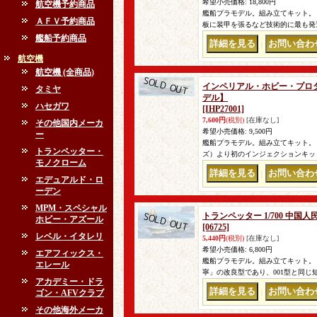
希望小売価格
:
18,800円
航空機予約商品
艦船プラモデル。組み立てキット。
ＡＦＶ予約商品
板に装甲を張るなど技術的に最も発達
艦船予約商品
｜
航空機
航空機 (全商品)
インペリアル・ホビー・プロダクシ
タミヤ
デル】
ハセガワ
[IHP27001]
7,600円
(税別)
[在庫なし]
その他国内メーカ
希望小売価格
:
9,500円
ー
艦船プラモデル。組み立てキット。
トランペッター・
ズ）より初のインジェクションキット 1
モノクローム
｜
エデュアルド・ロ
ーデン
MPM・スペシャル
トランペッター 1/700 中国
ホビー・アズール
[06725]
レベル・イタレリ
5,440円
(税別)
[在庫なし]
希望小売価格
:
6,800円
エアフィックス・
艦船プラモデル。組み立てキット。 
エレール
寧」の改良型であり、001型と同じ
アカデミー・ドラ
ゴン・AFVクラブ
｜
その他海外メーカ