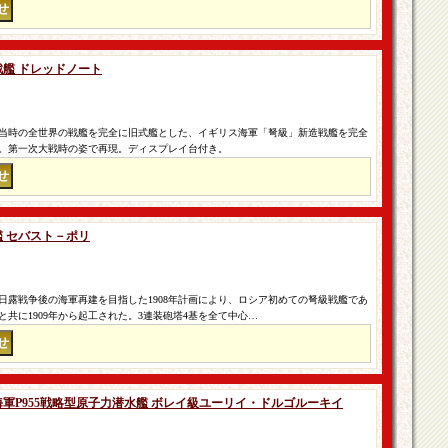
軍戦艦 ドレッドノート
当時の全世界の戦艦を完全に旧式艦とした、イギリス海軍「弩級」新造戦艦を完全
。第一次大戦時の姿で再現。ディスプレイ台付き。
戦艦 セバスト－ポリ
日露戦争後の海軍再建を目指した1908年計画により、ロシア初めての弩級戦艦であ
と共に1909年から起工された。3連装砲塔4基を全て中心…
シア海軍P955戦略型原子力潜水艦 ボレイ級ユーリイ・ドルゴルーキイ