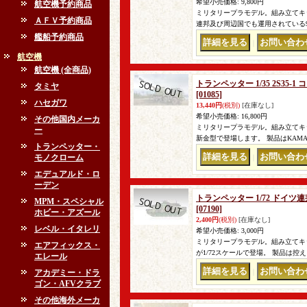
希望小売価格
:
9,800円
航空機予約商品
ミリタリープラモデル。組み立てキット
ＡＦＶ予約商品
連邦及び周辺国でも運用されている9P
艦船予約商品
｜
航空機
航空機 (全商品)
トランペッター 1/35 2S35-
タミヤ
[01085]
ハセガワ
13,440円
(税別)
[在庫なし]
希望小売価格
:
16,800円
その他国内メーカ
ミリタリープラモデル。組み立てキット。
ー
新金型で登場します。 製品はKAMAZ
トランペッター・
モノクローム
｜
エデュアルド・ロ
ーデン
トランペッター 1/72 ドイ
MPM・スペシャル
[07190]
ホビー・アズール
2,400円
(税別)
[在庫なし]
レベル・イタレリ
希望小売価格
:
3,000円
ミリタリープラモデル。組み立てキ
エアフィックス・
が1/72スケールで登場。 製品は
エレール
アカデミー・ドラ
｜
ゴン・AFVクラブ
その他海外メーカ