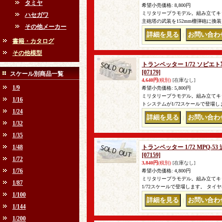
タミヤ
希望小売価格
:
8,800円
ミリタリープラモデル。組み立てキッ
ハセガワ
主砲塔の武装を152mm榴弾砲に換
その他メーカー
｜
書籍・カタログ
その他模型
トランペッター 1/72 ソビエ
[07179]
スケール別商品一覧
4,640円
(税別)
[在庫なし]
1/9
希望小売価格
:
5,800円
ミリタリープラモデル。組み立てキット
1/16
トシステムが1/72スケールで登場
1/24
｜
1/32
1/35
1/48
トランペッター 1/72 MPQ
[07159]
1/72
3,840円
(税別)
[在庫なし]
1/76
希望小売価格
:
4,800円
ミリタリープラモデル。組み立てキッ
1/87
1/72スケールで登場します。 タイ
1/100
｜
1/144
1/200