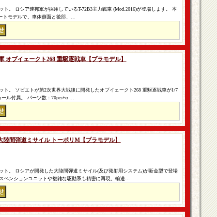
 ロシア連邦軍が採用しているT-72B3主力戦車 (Mod.2016)が登場します。 本
デートモデルで、車体側面と後部、…
ト軍 オブイェークト268 重駆逐戦車【プラモデル】
ト。 ソビエトが第2次世界大戦後に開発したオブイェークト268 重駆逐戦車が1/7
付属。 パーツ数：70pcs+α …
12M 大陸間弾道ミサイル トーポリM【プラモデル】
ット。 ロシアが開発した大陸間弾道ミサイル(及び発射用システム)が新金型で登場
スペンションユニットや複雑な駆動系も精密に再現。輸送…