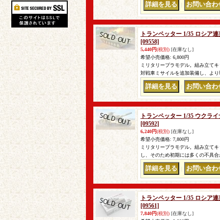
｜
トランペッター 1/35 ロシア
[09558]
5,440円
(税別)
[在庫なし]
希望小売価格
:
6,800円
ミリタリープラモデル。組み立てキッ
対戦車ミサイルを追加装備し、より
｜
トランペッター 1/35 ウクラ
[09592]
6,240円
(税別)
[在庫なし]
希望小売価格
:
7,800円
ミリタリープラモデル。組み立てキッ
し、そのため初期には多くの不具合が
｜
トランペッター 1/35 ロシア連邦
[09561]
7,840円
(税別)
[在庫なし]