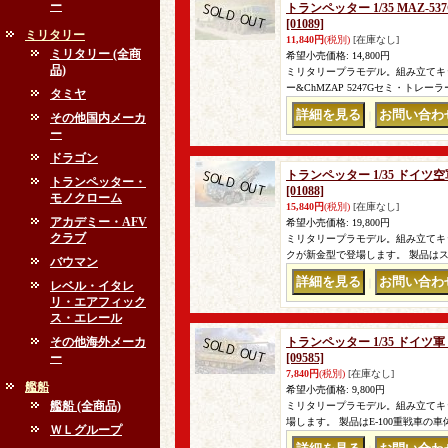
ー
トランペッター 1/35 MAZ-
[01089]
ミリタリー
11,840円
(税別)
[在庫なし]
ミリタリー (全商
希望小売価格
:
14,800円
品)
ミリタリープラモデル。組み立てキット
ー&ChMZAP 5247Gセミ・トレー
タミヤ
｜
その他国内メーカ
ー
ドラゴン
トランペッター 1/35 ドイ
トランペッター・
[01088]
モノクローム
15,840円
(税別)
[在庫なし]
アカデミー・AFV
希望小売価格
:
19,800円
クラブ
ミリタリープラモデル。組み立てキッ
クが新金型で登場します。 製品は
バウマン
｜
レベル・イタレ
リ・エアフィック
ス・エレール
その他海外メーカ
トランペッター 1/35 ドイツ軍 E
ー
[09585]
7,840円
(税別)
[在庫なし]
艦船
希望小売価格
:
9,800円
艦船 (全商品)
ミリタリープラモデル。組み立てキッ
場します。 製品はE-100重戦車の車体に
ＷＬグループ