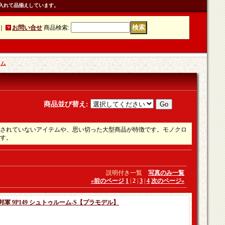
入れて品揃えしています。
｜
お問い合せ
商品検索
:
ーム
商品並び替え
:
されていないアイテムや、思い切った大型商品が特徴です。モノクロ
す。
説明付き一覧
写真のみ一覧
«
前のページ
1
|
2
|
3
|
4
次のページ
»
邦軍 9P149 シュトゥルーム-S【プラモデル】