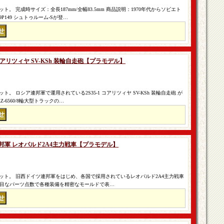
。 完成時サイズ：全長187mm/全幅83.5mm 商品説明：1970年代からソビエト
149 シュトゥルーム-Sが登…
1 コアリツィヤ SV-KSh 装輪自走砲【プラモデル】
 ロシア連邦軍で運用されている2S35-1 コアリツィヤ SV-KSh 装輪自走砲 が
-6560/8輪大型トラックの…
ツ連邦軍 レオパルド2A4主力戦車【プラモデル】
ット。 旧西ドイツ連邦軍をはじめ、各国で採用されているレオパルド2A4主力戦車
控え目なパーツ点数で各種装備を精密なモールドで表…