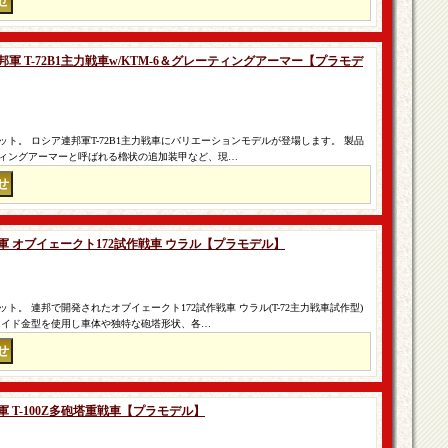
連邦軍 T-72B1主力戦車w/KTM-6＆グレーティングアーマー【プラモデ
ト。 ロシア連邦軍T-72B1主力戦車にバリエーションモデルが登場します。 製品
ィングアーマーと呼ばれる櫓状の追加装甲など、現…
エト軍 オブイェークト172試作戦車 ウラル【プラモデル】
。 連邦で開発されたオブイェークト172試作戦車 ウラル(T-72主力戦車試作型)
ライド金型を使用し車体や独特な砲塔形状、各…
ト軍 T-100Z多砲塔重戦車【プラモデル】