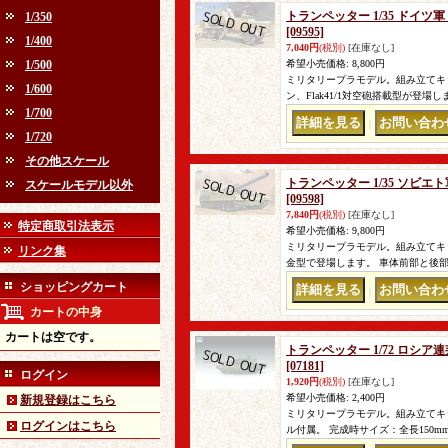
トランペッター 1/35 ドイツ軍 L
1/350
[09595]
1/400
7,040円
(税別)
[在庫なし]
1/500
希望小売価格
:
8,800円
ミリタリープラモデル。組み立てキッ
1/600
ン、Flak41/1対空砲搭載型が登
1/700
｜
1/720
その他スケール
トランペッター 1/35 ソビ
スケールモデル以外
[09598]
7,840円
(税別)
[在庫なし]
特定商取引法表示
希望小売価格
:
9,800円
ミリタリープラモデル。組み立てキ
リンク集
金型で登場します。 車体前部と後
ショッピングカート
｜
カートの中身
カートは空です。
トランペッター 1/72 ロシア
[07181]
ログイン
1,920円
(税別)
[在庫なし]
希望小売価格
:
2,400円
新規登録はこちら
ミリタリープラモデル。組み立てキット
ログインはこちら
ル付属。 完成時サイズ：全長150mm