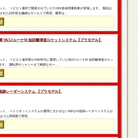
ト。 ソビエト連邦で開発されていたT-100Z多砲塔重戦車が登場します。 製品は
装された試作型を繊細なモールドで再現。履帯は…
ト軍 9K52/ルーナM 短距離弾道ロケットシステム【プラモデル】
。 ソビエト連邦軍が1960年代に運用していた9K52/ルーナM 短距離弾道ロケッ
します。 運転席やシャシーまで精密なモー…
-53 追跡レーダーシステム 【プラモデル】
ト。 ペトリオットシステムの運用に欠かせないMPQ-53追跡レーダーシステムが
ヤはゴム系樹脂で再現。