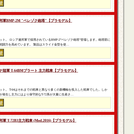
連邦軍BMP-2M "ベレゾク砲塔"【プラモデル】
ト。 ロシア連邦軍で採用されているBMP-2"ベレゾク砲塔"登場します。砲塔部に
戦闘力を高めています。 製品はスライド金型を使…
イナ陸軍 T-64BMブラート 主力戦車【プラモデル】
ト。 T-64はそれまでの戦車と異なり多くの新機軸を投入した戦車でした。しか
発生し主力にはより保守的なT-72系が大量に生産さ…
軍 T-72B3主力戦車 (Mod.2016)【プラモデル】