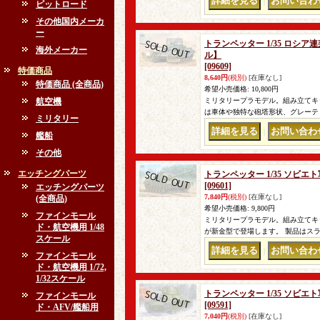
｜
ピットロード
その他国内メーカ
ー
トランペッター 1/35 ロシア
海外メーカー
ル】
[09609]
特価商品
8,640円
(税別)
[在庫なし]
特価商品 (全商品)
希望小売価格
:
10,800円
航空機
ミリタリープラモデル。組み立てキッ
は車体や独特な砲塔形状、グレーテ
ミリタリー
｜
艦船
その他
エッチングパーツ
トランペッター 1/35 ソビ
[09601]
エッチングパーツ
7,840円
(税別)
[在庫なし]
(全商品)
希望小売価格
:
9,800円
ファインモール
ミリタリープラモデル。組み立てキット
ド・航空機用 1/48
が新金型で登場します。 製品はス
スケール
｜
ファインモール
ド・航空機用 1/72,
1/32スケール
トランペッター 1/35 ソビエ
ファインモール
[09591]
ド・AFV/艦船用
7,040円
(税別)
[在庫なし]