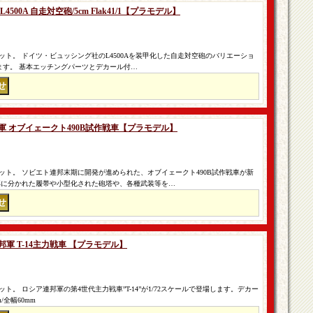
4500A 自走対空砲/5cm Flak41/1【プラモデル】
ト。 ドイツ・ビュッシング社のL4500Aを装甲化した自走対空砲のバリエーショ
場します。 基本エッチングパーツとデカール付…
エト軍 オブイェークト490B試作戦車【プラモデル】
ット。 ソビエト連邦末期に開発が進められた、オブイェークト490B試作戦車が新
部に分かれた履帯や小型化された砲塔や、各種武装等を…
連邦軍 T-14主力戦車 【プラモデル】
。 ロシア連邦軍の第4世代主力戦車”T-14”が1/72スケールで登場します。デカー
/全幅60mm