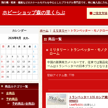
飛行機・戦車・艦船などのスケールモデルを中心としたプラモデル専門店です。特に輸入品に力を
ホビーショップ森の里くらぶ
ご注文方法
カレンダー
ホーム
｜
ミリタリー
> トランペッター・モノクロ
2026年8月
次月»
商品一覧
日
月
火
水
木
金
土
ミリタリー > トランペッター・モノク
1
ローム
2
3
4
5
6
7
8
9
10
11
12
13
14
15
中国の新興有力メーカーです。従来では製品化
ームはトランペッターの日本ブランドとなりま
16
17
18
19
20
21
22
23
24
25
26
27
28
29
登録アイテム数
:
77件
30
31
商品カテゴリ一覧
全商品
トランペッター 1/35 ロシア連
予約商品
[09605]
予約商品 (全商品)
7,840円
(税別)
[在庫なし]