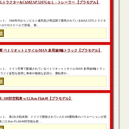
537Gトラクター&ChMZAP 5247Gセミ・トレーラー 【プラモデル】
。 1960年代からソビエト連邦及び周辺国で運用されているMAZ-537Gトラクタ
ラーが1/35スケールで登場。 製…
ツ空軍 ペトリオットミサイル/MAN 多用途8輪トラック【プラモデル】
ト。 ドイツ空軍で配備されているペトリオットミサイル/MAN 多用途8輪トラッ
スライド金型を使用し車体や複雑な足回り、運転席や…
-100対空戦車 w/12.8cm Flak40【プラモデル】
ト。 第2次大戦末期、ドイツで開発されていたE-100重戦車のバリエーションが登
12.8cm FLAK40対空砲を搭…