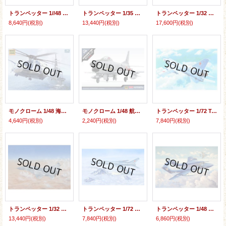
トランペッター 1//48 Mi-8 ヒップ【プラモデル】
トランペッター 1/35 カモフ Ka-29 ヘリックスB 強襲ヘリコプター【プラモデル】
トランペッター 1/32 F-35C ライトニングII【プラモデル】
8,640円
(税別)
13,440円
(税別)
17,600円
(税別)
モノクローム 1/48 海上自衛隊 MH-53E シードラゴン【プラモデル】
モノクローム 1/48 航空自衛隊 F-86D セイバードッグ【プラモデル】
トランペッター 1/72 Tu-22K ブラインダーB 爆撃機【プラモデル】
4,640円
(税別)
2,240円
(税別)
7,840円
(税別)
トランペッター 1/32 MiG-29 SMT フルクラムE【プラモデル】
トランペッター 1/72 ソビエト軍 Tu-128M フィドラー【プラモデル】
トランペッター 1/48 デ・ハビランド DH.110 シービクセン FAW.2【プラモデル】
13,440円
(税別)
7,840円
(税別)
6,860円
(税別)