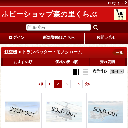
PCサイト
ホビーショップ森の里くらぶ
ログイン
新規登録はこちら
お問い合せ
航空機 > トランペッター・モノクローム
一覧
おすすめ順
価格の安い順
売れ筋順
表示件数
:
...
«
前
1
2
3
5
次
»