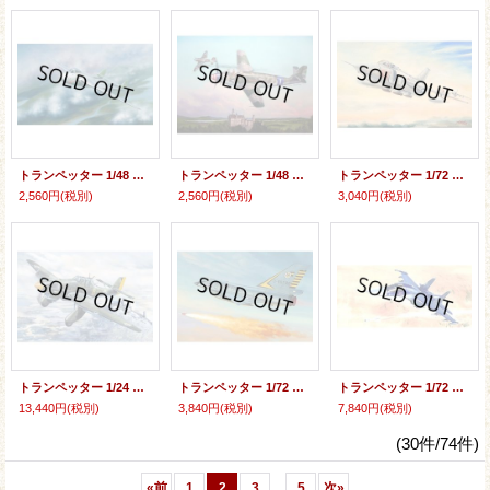
トランペッター 1/48 デ・ハビラント ヴァンパイアFB.Mk.5 【プラモデル】
トランペッター 1/48 メッサーシュミットMe509"ヴァンダーファルケ"【プラモデル】
トランペッター 1/72 中国空軍 ファンタン Q-5C攻撃機【プラモデル】
2,560円
(税別)
2,560円
(税別)
3,040円
(税別)
トランペッター 1/24 ユンカース Ju-87A シュトゥーカ 【プラモデル】
トランペッター 1/72 アメリカ空軍 F-106A デルタダート 【プラモデル】
トランペッター 1/72 スホーイSu-34”フルバック”【プラモデル】
13,440円
(税別)
3,840円
(税別)
7,840円
(税別)
(30件/74件)
...
«
前
1
2
3
5
次
»