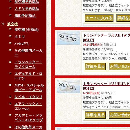
希望小売価格
:
3,200円
航空機予約商品
航空機プラモデル。組み立てキット。 
ＡＦＶ予約商品
で登場します。 製品は、複座化さ
艦船予約商品
｜
航空機
航空機 (全商品)
トランペッター 1/35 AH-
タミヤ
[05117]
ハセガワ
10,240円
(税別)
[在庫なし]
希望小売価格
:
12,800円
その他国内メーカ
航空機プラモデル。組み立てキット。
ー
気口改修型が1/35スケールで登場
トランペッター・
モノクローム
｜
エデュアルド・ロ
ーデン
トランペッター 1/35 UH-
MPM・スペシャル
[05112]
ホビー・アズール
6,240円
(税別)
[在庫なし]
レベル・イタレリ
希望小売価格
:
7,800円
航空機プラモデル。組み立てキット。 
エアフィックス・
製品はコックピットと兵員室、エン
エレール
アカデミー・ドラ
｜
ゴン・AFVクラブ
その他海外メーカ