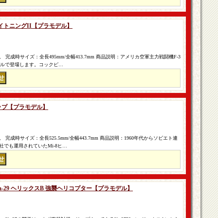
A ライトニングII【プラモデル】
完成時サイズ：全長495mm/全幅413.7mm 商品説明：アメリカ空軍主力戦闘機F-3
モデルで登場します。コックピ…
 ヒップ【プラモデル】
成時サイズ：全長525.5mm/全幅443.7mm 商品説明：1960年代からソビエト連
でも運用されていたMi-8ヒ…
 Ka-29 ヘリックスB 強襲ヘリコプター【プラモデル】