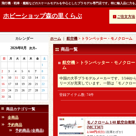
飛行機・戦車・艦船などのスケールモデルを中心としたプラモデル専門店です。特に輸入品に力を
ホビーショップ森の里くらぶ
ご注文方法
カレンダー
ホーム
｜
航空機
> トランペッター・モノクローム
2026年8月
次月»
商品一覧
日
月
火
水
木
金
土
航空機 > トランペッター・モノクロー
1
ム
2
3
4
5
6
7
8
9
10
11
12
13
14
15
中国の大手プラモデルメーカーです。1/144か
リーズが充実しています。一部は「モノクロー
16
17
18
19
20
21
22
23
24
25
26
27
28
29
登録アイテム数
:
74件
30
31
商品カテゴリ一覧
全商品
モノクローム 1/48 航空自衛
予約商品
[MCT507]
予約商品 (全商品)
2,560円
(税別)
[在庫わずか]