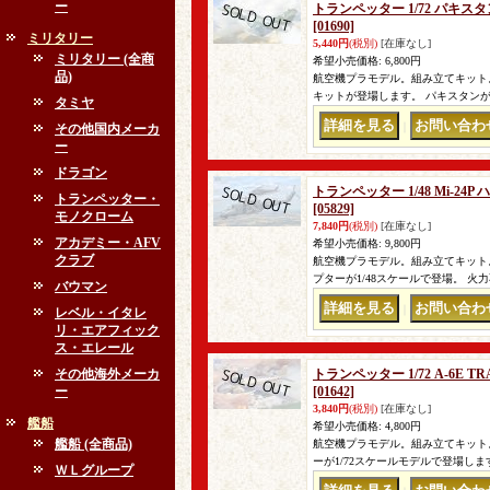
ー
トランペッター 1/72 パキスタ
[01690]
ミリタリー
5,440円
(税別)
[在庫なし]
ミリタリー (全商
希望小売価格
:
6,800円
品)
航空機プラモデル。組み立てキット。 パ
キットが登場します。 パキスタン
タミヤ
｜
その他国内メーカ
ー
ドラゴン
トランペッター 1/48 Mi-2
トランペッター・
[05829]
モノクローム
7,840円
(税別)
[在庫なし]
アカデミー・AFV
希望小売価格
:
9,800円
クラブ
航空機プラモデル。組み立てキット。 
プターが1/48スケールで登場。 火
バウマン
｜
レベル・イタレ
リ・エアフィック
ス・エレール
その他海外メーカ
トランペッター 1/72 A-6
ー
[01642]
3,840円
(税別)
[在庫なし]
艦船
希望小売価格
:
4,800円
艦船 (全商品)
航空機プラモデル。組み立てキット。
ーが1/72スケールモデルで登場し
ＷＬグループ