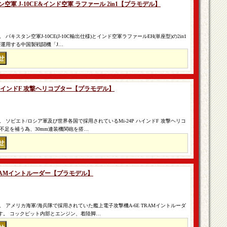
ン空軍 J-10CE&インド空軍 ラファール 2in1【プラモデル】
キスタン空軍J-10CE(J-10C輸出仕様)とインド空軍ラファールEH(単座型)の2in1
が運用する中国製戦闘機「J…
4P ハインドF 攻撃ヘリコプター【プラモデル】
ソビエト/ロシア軍及び世界各国で採用されているMi-24P ハインドF 攻撃ヘリコ
力不足を補う為、30mm連装機関砲を搭…
E TRAMイントルーダー【プラモデル】
 アメリカ海軍/海兵隊で採用されていた艦上電子攻撃機A-6E TRAMイントルーダ
ます。 コックピット内部とエンジン、着陸脚…