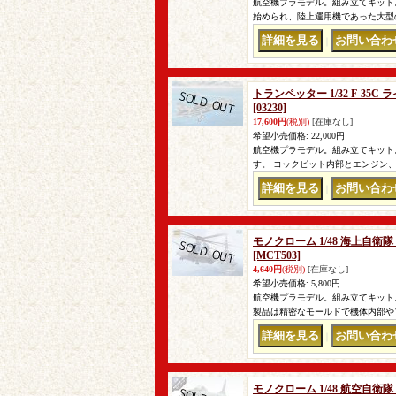
航空機プラモデル。組み立てキット。 
始められ、陸上運用機であった大型の
｜
トランペッター 1/32 F-35
[03230]
17,600円
(税別)
[在庫なし]
希望小売価格
:
22,000円
航空機プラモデル。組み立てキット。
す。 コックピット内部とエンジン
｜
モノクローム 1/48 海上自衛
[MCT503]
4,640円
(税別)
[在庫なし]
希望小売価格
:
5,800円
航空機プラモデル。組み立てキット。
製品は精密なモールドで機体内部や
｜
モノクローム 1/48 航空自衛