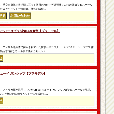
航空自衛隊で長期間に亘って使用された中等練習機 T-33A(若鷹)が1/48スケール
れたコックピットや直線翼、機体の繊細…
｜
1W スーパーコブラ 排気口改修型【プラモデル】
 アメリカ海兵隊で採用されていた攻撃ヘリコプター、AH-1W スーパーコブラ 排
。 製品は精密なモールドで機体のモールド…
1B ヒューイ ガンシップ【プラモデル】
アメリカ軍が採用していたUH-1B ヒューイ ガンシップが1/35スケールで登場。
ジンと機体の各種リベットや各種兵装を…