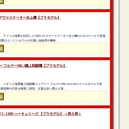
-1A デヴァステーター水上機【プラモデル】
アメリカ海軍が試作したTBD-1A デヴァステーター水上機が1/32スケールで登場
鎖状態のエンジンカウルが付属し操縦席や機体…
リー フルマーMk.1艦上戦闘機【プラモデル】
 イギリス海軍艦上戦闘機フェアリー フルマーMk.1が1/48スケールモデルで登
、着陸脚や兵装を精密に再現。主翼は折り畳んだ状…
隊 C-130H ハーキュリーズ 【プラモデル】 ＜再入荷＞