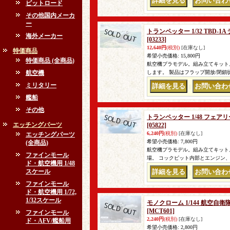
｜
ピットロード
その他国内メーカ
ー
トランペッター 1/32 TBD
海外メーカー
[03233]
12,640円
(税別)
[在庫なし]
特価商品
希望小売価格
:
15,800円
特価商品 (全商品)
航空機プラモデル。組み立てキット。 
航空機
します。 製品はフラップ開放/閉
ミリタリー
｜
艦船
その他
トランペッター 1/48 フェア
エッチングパーツ
[05822]
6,240円
(税別)
[在庫なし]
エッチングパーツ
希望小売価格
:
7,800円
(全商品)
航空機プラモデル。組み立てキット。
ファインモール
場。 コックピット内部とエンジン
ド・航空機用 1/48
スケール
｜
ファインモール
ド・航空機用 1/72,
1/32スケール
モノクローム 1/144 航空自衛
[MCT601]
ファインモール
2,240円
(税別)
[在庫なし]
ド・AFV/艦船用
希望小売価格
:
2,800円