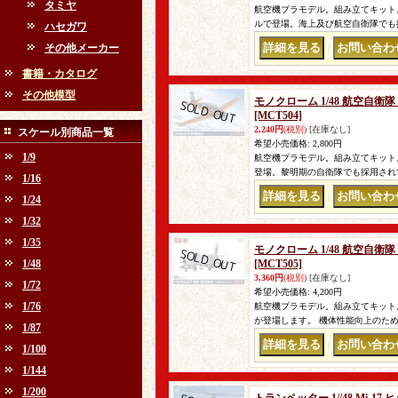
タミヤ
航空機プラモデル。組み立てキット。 
ルで登場。海上及び航空自衛隊でも
ハセガワ
その他メーカー
｜
書籍・カタログ
その他模型
モノクローム 1/48 航空自衛
[MCT504]
2,240円
(税別)
[在庫なし]
スケール別商品一覧
希望小売価格
:
2,800円
1/9
航空機プラモデル。組み立てキット。 
登場。黎明期の自衛隊でも採用され
1/16
｜
1/24
1/32
1/35
モノクローム 1/48 航空自衛隊
1/48
[MCT505]
3,360円
(税別)
[在庫なし]
1/72
希望小売価格
:
4,200円
1/76
航空機プラモデル。組み立てキット。 
が登場します。 機体性能向上のた
1/87
｜
1/100
1/144
1/200