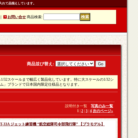
入れて品揃えしています。
｜
お問い合せ
商品検索
:
商品並び替え
:
ら1/32スケールまで幅広く製品化しています。特に大スケールの1/32シ
ム」ブランドで日本国内限定仕様品となります。
説明付き一覧
写真のみ一覧
1
|
2
|
3
|
4
次のページ
»
隊 T-33A ジェット練習機 “航空総隊司令部飛行隊” 【プラモデル】