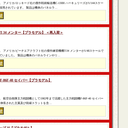
アメリカ/ロッキード社の傑作戦術輸送機C-130H ハーキュリーズが1/144スケー
採用されています。 製品は機体のパネルラ…
隊 T-34 メンター【プラモデル】 ＜再入荷＞
アメリカ/ビーチエアクラフト社の傑作練習機機T-34 メンターが1/48スケールで
ていました。 製品は機体のパネルラインやリ…
 F-86F-40 セイバー【プラモデル】
航空自衛隊主力戦闘機として1982年まで活躍した主力戦闘機F-86F-40 セイバー
め伸長された主翼及び前縁スラットを含…