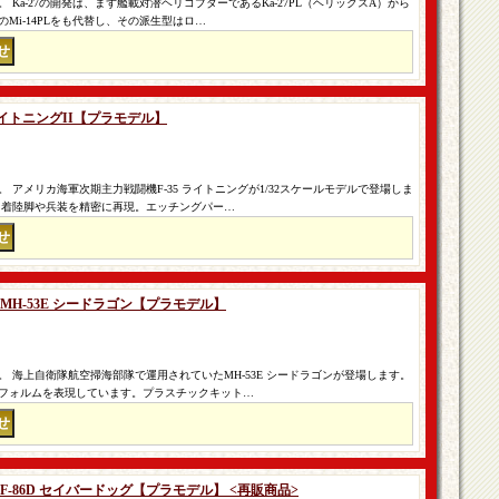
Ka-27の開発は、まず艦載対潜ヘリコプターであるKa-27PL（ヘリックスA）から
Mi-14PLをも代替し、その派生型はロ…
C ライトニングII【プラモデル】
 アメリカ海軍次期主力戦闘機F-35 ライトニングが1/32スケールモデルで登場しま
、着陸脚や兵装を精密に再現。エッチングパー…
隊 MH-53E シードラゴン【プラモデル】
 海上自衛隊航空掃海部隊で運用されていたMH-53E シードラゴンが登場します。
フォルムを表現しています。プラスチックキット…
隊 F-86D セイバードッグ【プラモデル】 <再販商品>