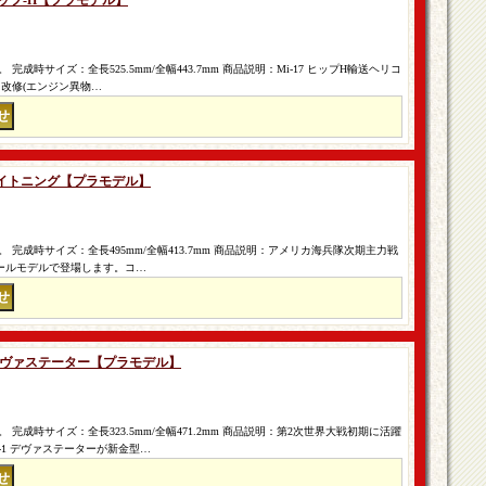
7 ヒップ-H【プラモデル】
成時サイズ：全長525.5mm/全幅443.7mm 商品説明：Mi-17 ヒップH輸送ヘリコ
を改修(エンジン異物…
B ライトニング【プラモデル】
完成時サイズ：全長495mm/全幅413.7mm 商品説明：アメリカ海兵隊次期主力戦
スケールモデルで登場します。コ…
-1 デヴァステーター【プラモデル】
完成時サイズ：全長323.5mm/全幅471.2mm 商品説明：第2次世界大戦初期に活躍
-1 デヴァステーターが新金型…