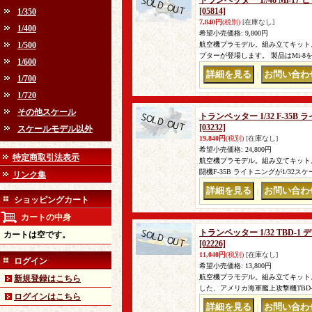
トランペッター 1//48 Mi-1
[05814]
1/350
7,840円
(税別)
[在庫なし]
1/400
希望小売価格
:
9,800円
1/500
航空機プラモデル。組み立てキット。 完
プターが登場します。 製品はMi-8
1/600
｜
1/700
1/720
その他スケール
トランペッター 1/32 F-35
[03232]
スケールモデル以外
19,840円
(税別)
[在庫なし]
希望小売価格
:
24,800円
特定商取引法表示
航空機プラモデル。組み立てキット。 
闘機F-35B ライトニングが1/32
リンク集
｜
ショッピングカート
カートの中身
トランペッター 1/32 TBD
カートは空です。
[02226]
11,040円
(税別)
[在庫なし]
ログイン
希望小売価格
:
13,800円
航空機プラモデル。組み立てキット。 
新規登録はこちら
した、アメリカ海軍艦上攻撃機TBD
ログインはこちら
｜