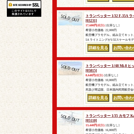
トランペッター 1/32 F-35
[03231]
17,600円
(税別)
[在庫なし]
希望小売価格
:
22,000円
航空機プラモデル。組み立てキット。 
5A ライトニングが1/32スケール
｜
トランペッター 1//48 Mi-8
[05815]
8,640円
(税別)
[在庫なし]
希望小売価格
:
10,800円
航空機プラモデル。組み立てキット。 完
邦及び周辺国、日本国内民間航空会社
｜
トランペッター 1/35 カモフ
[05110]
13,440円
(税別)
[在庫なし]
希望小売価格
:
16,800円