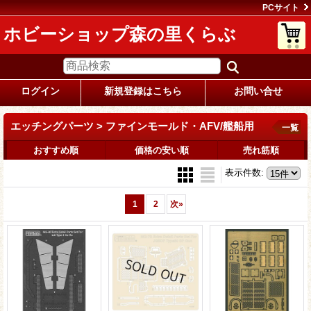
PCサイト
ホビーショップ森の里くらぶ
ログイン
新規登録はこちら
お問い合せ
エッチングパーツ > ファインモールド・AFV/艦船用
一覧
おすすめ順
価格の安い順
売れ筋順
表示件数
:
1
2
次
»