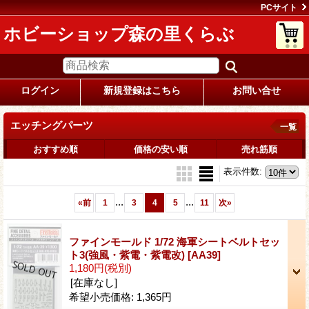
PCサイト
ホビーショップ森の里くらぶ
ログイン
新規登録はこちら
お問い合せ
エッチングパーツ
一覧
おすすめ順
価格の安い順
売れ筋順
表示件数
:
...
...
«
前
1
3
4
5
11
次
»
ファインモールド 1/72 海軍シートベルトセッ
ト3(強風・紫電・紫電改)
[AA39]
1,180円
(税別)
[在庫なし]
希望小売価格
:
1,365円