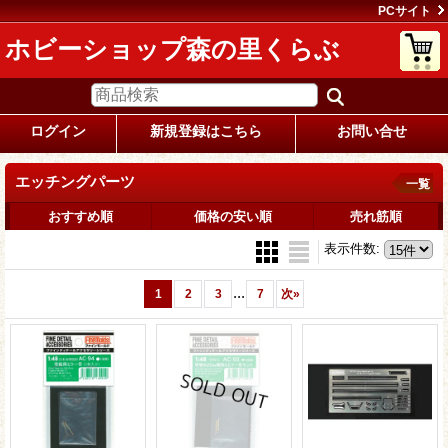
PCサイト
ホビーショップ森の里くらぶ
ログイン
新規登録はこちら
お問い合せ
エッチングパーツ
一覧
おすすめ順
価格の安い順
売れ筋順
表示件数
:
...
1
2
3
7
次
»