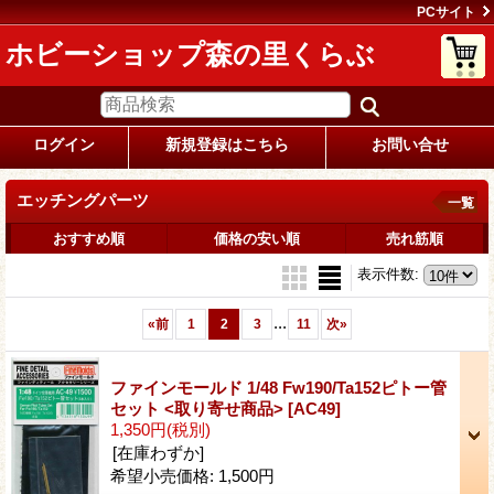
PCサイト
ホビーショップ森の里くらぶ
ログイン
新規登録はこちら
お問い合せ
エッチングパーツ
一覧
おすすめ順
価格の安い順
売れ筋順
表示件数
:
...
«
前
1
2
3
11
次
»
ファインモールド 1/48 Fw190/Ta152ピトー管
セット <取り寄せ商品>
[AC49]
1,350円
(税別)
[在庫わずか]
希望小売価格
:
1,500円