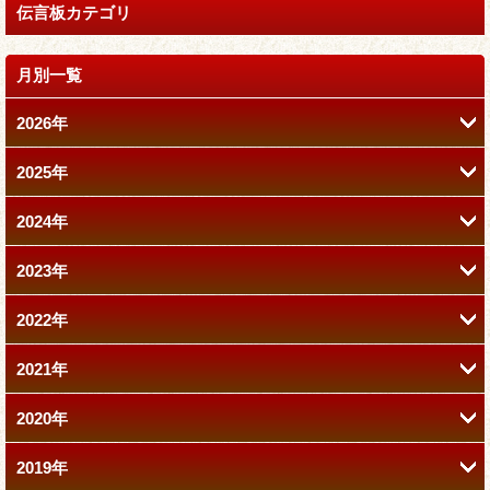
伝言板カテゴリ
月別一覧
2026年
2025年
7月 (1)
2024年
12月 (2)
6月 (3)
2023年
11月 (2)
11月 (1)
4月 (2)
2022年
12月 (1)
9月 (2)
10月 (1)
3月 (1)
2021年
12月 (2)
11月 (1)
7月 (1)
9月 (1)
2月 (1)
2020年
11月 (1)
11月 (1)
10月 (1)
6月 (2)
8月 (1)
2019年
12月 (1)
10月 (2)
10月 (1)
9月 (1)
5月 (1)
7月 (1)