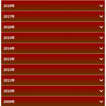
2018年
12月 (2)
11月 (2)
9月 (1)
9月 (1)
8月 (1)
3月 (2)
6月 (1)
2017年
12月 (2)
11月 (1)
10月 (1)
8月 (1)
8月 (1)
7月 (1)
2月 (1)
5月 (1)
2016年
12月 (1)
11月 (1)
10月 (1)
9月 (1)
7月 (1)
7月 (1)
6月 (1)
1月 (1)
4月 (1)
2015年
12月 (2)
11月 (2)
9月 (2)
8月 (2)
8月 (1)
6月 (1)
6月 (1)
5月 (1)
3月 (1)
2014年
12月 (2)
10月 (1)
9月 (1)
7月 (2)
6月 (2)
7月 (1)
5月 (1)
4月 (2)
4月 (1)
2月 (1)
2013年
12月 (2)
10月 (2)
9月 (2)
8月 (2)
6月 (1)
4月 (1)
5月 (2)
4月 (1)
2月 (1)
3月 (1)
1月 (1)
2012年
12月 (1)
11月 (1)
9月 (1)
7月 (2)
7月 (1)
5月 (1)
3月 (2)
4月 (2)
2月 (1)
1月 (2)
2月 (3)
2011年
12月 (1)
11月 (2)
9月 (2)
7月 (1)
5月 (2)
6月 (1)
4月 (1)
1月 (1)
3月 (1)
1月 (1)
2010年
12月 (2)
11月 (2)
9月 (2)
8月 (1)
6月 (1)
4月 (1)
4月 (2)
2月 (2)
2月 (1)
2009年
12月 (2)
11月 (1)
10月 (1)
7月 (1)
7月 (1)
5月 (1)
2月 (1)
3月 (1)