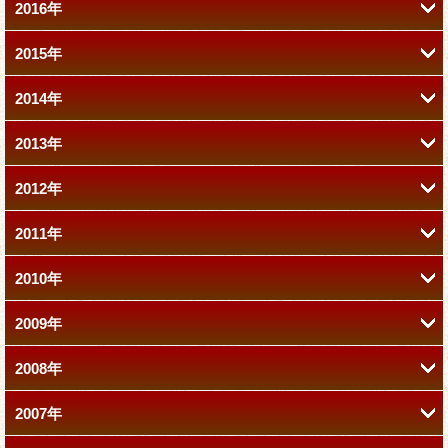
2016年
12月 (1)
11月 (1)
10月 (1)
9月 (1)
7月 (1)
7月 (1)
6月 (1)
1月 (1)
4月 (1)
2015年
12月 (2)
11月 (2)
9月 (2)
8月 (2)
8月 (1)
6月 (1)
6月 (1)
5月 (1)
3月 (1)
2014年
12月 (2)
10月 (1)
9月 (1)
7月 (2)
6月 (2)
7月 (1)
5月 (1)
4月 (2)
4月 (1)
2月 (1)
2013年
12月 (2)
10月 (2)
9月 (2)
8月 (2)
6月 (1)
4月 (1)
5月 (2)
4月 (1)
2月 (1)
3月 (1)
1月 (1)
2012年
12月 (1)
11月 (1)
9月 (1)
7月 (2)
7月 (1)
5月 (1)
3月 (2)
4月 (2)
2月 (1)
1月 (2)
2月 (3)
2011年
12月 (1)
11月 (2)
9月 (2)
7月 (1)
5月 (2)
6月 (1)
4月 (1)
1月 (1)
3月 (1)
1月 (1)
2010年
12月 (2)
11月 (2)
9月 (2)
8月 (1)
6月 (1)
4月 (1)
4月 (2)
2月 (2)
2月 (1)
2009年
12月 (2)
11月 (1)
10月 (1)
7月 (1)
7月 (1)
5月 (1)
2月 (1)
3月 (1)
2008年
12月 (3)
10月 (2)
10月 (1)
8月 (2)
6月 (2)
6月 (1)
4月 (2)
1月 (2)
2月 (1)
2007年
12月 (3)
10月 (1)
9月 (1)
9月 (1)
6月 (2)
5月 (1)
5月 (1)
2月 (1)