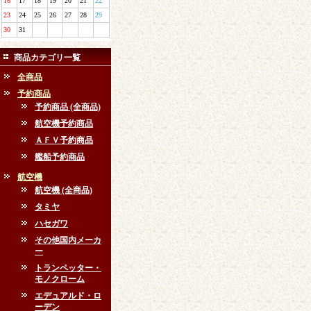
16
17
18
19
20
21
22
23
24
25
26
27
28
29
30
31
商品カテゴリ一覧
全商品
予約商品
予約商品 (全商品)
航空機予約商品
ＡＦＶ予約商品
艦船予約商品
航空機
航空機 (全商品)
タミヤ
ハセガワ
その他国内メーカ
ー
トランペッター・
モノクローム
エデュアルド・ロ
ーデン