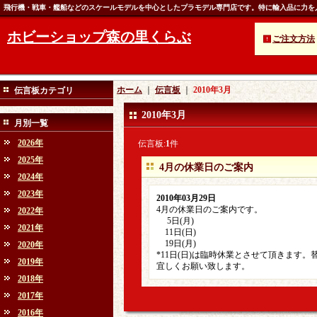
飛行機・戦車・艦船などのスケールモデルを中心としたプラモデル専門店です。特に輸入品に力を
ホビーショップ森の里くらぶ
ご注文方法
ホーム
｜
伝言板
｜
2010年3月
伝言板カテゴリ
2010年3月
月別一覧
2026年
伝言板:
1
件
2025年
4月の休業日のご案内
2024年
2023年
2010年03月29日
4月の休業日のご案内です。
2022年
5日(月)
2021年
11日(日)
19日(月)
2020年
*11日(日)は臨時休業とさせて頂きます。
2019年
宜しくお願い致します。
2018年
2017年
2016年