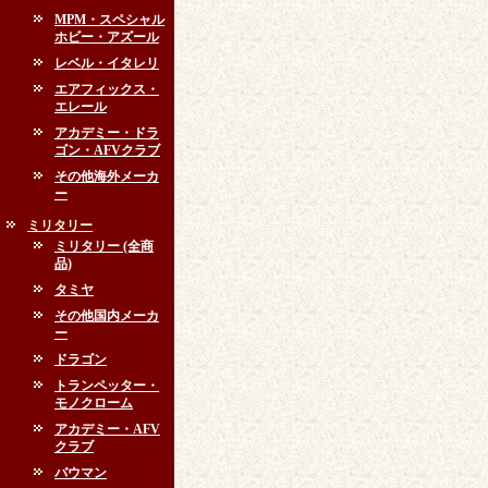
MPM・スペシャル
ホビー・アズール
レベル・イタレリ
エアフィックス・
エレール
アカデミー・ドラ
ゴン・AFVクラブ
その他海外メーカ
ー
ミリタリー
ミリタリー (全商
品)
タミヤ
その他国内メーカ
ー
ドラゴン
トランペッター・
モノクローム
アカデミー・AFV
クラブ
バウマン