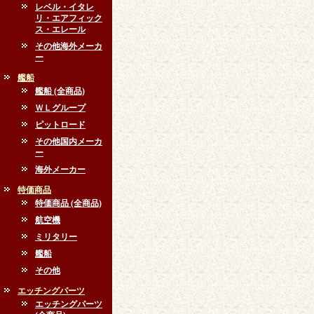
レベル・イタレ
リ・エアフィック
ス・エレール
その他海外メーカ
ー
艦船
艦船 (全商品)
ＷＬグループ
ピットロード
その他国内メーカ
ー
海外メーカー
特価商品
特価商品 (全商品)
航空機
ミリタリー
艦船
その他
エッチングパーツ
エッチングパーツ