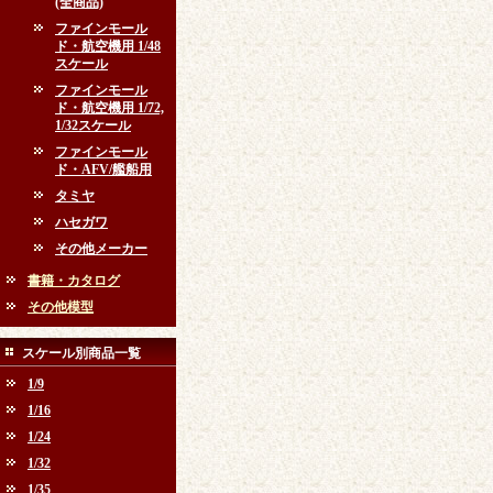
(全商品)
ファインモール
ド・航空機用 1/48
スケール
ファインモール
ド・航空機用 1/72,
1/32スケール
ファインモール
ド・AFV/艦船用
タミヤ
ハセガワ
その他メーカー
書籍・カタログ
その他模型
スケール別商品一覧
1/9
1/16
1/24
1/32
1/35