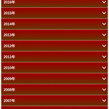
2016年
12月 (1)
11月 (1)
10月 (1)
9月 (1)
7月 (1)
7月 (1)
6月 (1)
1月 (1)
4月 (1)
2015年
12月 (2)
11月 (2)
9月 (2)
8月 (2)
8月 (1)
6月 (1)
6月 (1)
5月 (1)
3月 (1)
2014年
12月 (2)
10月 (1)
9月 (1)
7月 (2)
6月 (2)
7月 (1)
5月 (1)
4月 (2)
4月 (1)
2月 (1)
2013年
12月 (2)
10月 (2)
9月 (2)
8月 (2)
6月 (1)
4月 (1)
5月 (2)
4月 (1)
2月 (1)
3月 (1)
1月 (1)
2012年
12月 (1)
11月 (1)
9月 (1)
7月 (2)
7月 (1)
5月 (1)
3月 (2)
4月 (2)
2月 (1)
1月 (2)
2月 (3)
2011年
12月 (1)
11月 (2)
9月 (2)
7月 (1)
5月 (2)
6月 (1)
4月 (1)
1月 (1)
3月 (1)
1月 (1)
2010年
12月 (2)
11月 (2)
9月 (2)
8月 (1)
6月 (1)
4月 (1)
4月 (2)
2月 (2)
2月 (1)
2009年
12月 (2)
11月 (1)
10月 (1)
7月 (1)
7月 (1)
5月 (1)
2月 (1)
3月 (1)
2008年
12月 (3)
10月 (2)
10月 (1)
8月 (2)
6月 (2)
6月 (1)
4月 (2)
1月 (2)
2月 (1)
2007年
12月 (3)
10月 (1)
9月 (1)
9月 (1)
6月 (2)
5月 (1)
5月 (1)
2月 (1)