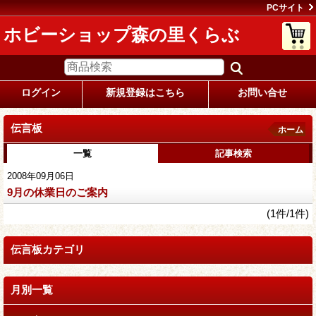
PCサイト
ホビーショップ森の里くらぶ
ログイン
新規登録はこちら
お問い合せ
伝言板
ホーム
一覧
記事検索
2008年09月06日
9月の休業日のご案内
(1件/1件)
伝言板カテゴリ
月別一覧