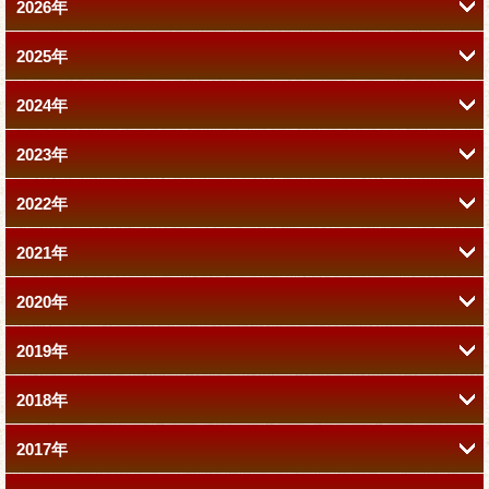
2026年
2025年
7月 (1)
2024年
12月 (2)
6月 (3)
2023年
11月 (2)
11月 (1)
4月 (2)
2022年
12月 (1)
9月 (2)
10月 (1)
3月 (1)
2021年
12月 (2)
11月 (1)
7月 (1)
9月 (1)
2月 (1)
2020年
11月 (1)
11月 (1)
10月 (1)
6月 (2)
8月 (1)
2019年
12月 (1)
10月 (2)
10月 (1)
9月 (1)
5月 (1)
7月 (1)
2018年
12月 (2)
11月 (2)
9月 (1)
9月 (1)
8月 (1)
3月 (2)
6月 (1)
2017年
12月 (2)
11月 (1)
10月 (1)
8月 (1)
8月 (1)
7月 (1)
2月 (1)
5月 (1)