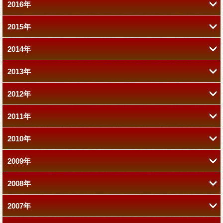
2016年
12月 (1)
11月 (1)
10月 (1)
9月 (1)
7月 (1)
7月 (1)
6月 (1)
1月 (1)
4月 (1)
2015年
12月 (2)
11月 (2)
9月 (2)
8月 (2)
8月 (1)
6月 (1)
6月 (1)
5月 (1)
3月 (1)
2014年
12月 (2)
10月 (1)
9月 (1)
7月 (2)
6月 (2)
7月 (1)
5月 (1)
4月 (2)
4月 (1)
2月 (1)
2013年
12月 (2)
10月 (2)
9月 (2)
8月 (2)
6月 (1)
4月 (1)
5月 (2)
4月 (1)
2月 (1)
3月 (1)
1月 (1)
2012年
12月 (1)
11月 (1)
9月 (1)
7月 (2)
7月 (1)
5月 (1)
3月 (2)
4月 (2)
2月 (1)
1月 (2)
2月 (3)
2011年
12月 (1)
11月 (2)
9月 (2)
7月 (1)
5月 (2)
6月 (1)
4月 (1)
1月 (1)
3月 (1)
1月 (1)
2010年
12月 (2)
11月 (2)
9月 (2)
8月 (1)
6月 (1)
4月 (1)
4月 (2)
2月 (2)
2月 (1)
2009年
12月 (2)
11月 (1)
10月 (1)
7月 (1)
7月 (1)
5月 (1)
2月 (1)
3月 (1)
2008年
12月 (3)
10月 (2)
10月 (1)
8月 (2)
6月 (2)
6月 (1)
4月 (2)
1月 (2)
2月 (1)
2007年
12月 (3)
10月 (1)
9月 (1)
9月 (1)
6月 (2)
5月 (1)
5月 (1)
2月 (1)