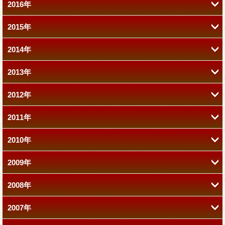
2016年
12月 (1)
11月 (1)
10月 (1)
9月 (1)
7月 (1)
7月 (1)
6月 (1)
1月 (1)
4月 (1)
2015年
12月 (2)
11月 (2)
9月 (2)
8月 (2)
8月 (1)
6月 (1)
6月 (1)
5月 (1)
3月 (1)
2014年
12月 (2)
10月 (1)
9月 (1)
7月 (2)
6月 (2)
7月 (1)
5月 (1)
4月 (2)
4月 (1)
2月 (1)
2013年
12月 (2)
10月 (2)
9月 (2)
8月 (2)
6月 (1)
4月 (1)
5月 (2)
4月 (1)
2月 (1)
3月 (1)
1月 (1)
2012年
12月 (1)
11月 (1)
9月 (1)
7月 (2)
7月 (1)
5月 (1)
3月 (2)
4月 (2)
2月 (1)
1月 (2)
2月 (3)
2011年
12月 (1)
11月 (2)
9月 (2)
7月 (1)
5月 (2)
6月 (1)
4月 (1)
1月 (1)
3月 (1)
1月 (1)
2010年
12月 (2)
11月 (2)
9月 (2)
8月 (1)
6月 (1)
4月 (1)
4月 (2)
2月 (2)
2月 (1)
2009年
12月 (2)
11月 (1)
10月 (1)
7月 (1)
7月 (1)
5月 (1)
2月 (1)
3月 (1)
2008年
12月 (3)
10月 (2)
10月 (1)
8月 (2)
6月 (2)
6月 (1)
4月 (2)
1月 (2)
2月 (1)
2007年
12月 (3)
10月 (1)
9月 (1)
9月 (1)
6月 (2)
5月 (1)
5月 (1)
2月 (1)