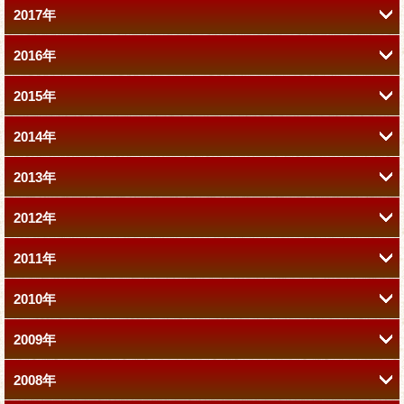
2017年
12月 (2)
11月 (1)
10月 (1)
8月 (1)
8月 (1)
7月 (1)
2月 (1)
5月 (1)
2016年
12月 (1)
11月 (1)
10月 (1)
9月 (1)
7月 (1)
7月 (1)
6月 (1)
1月 (1)
4月 (1)
2015年
12月 (2)
11月 (2)
9月 (2)
8月 (2)
8月 (1)
6月 (1)
6月 (1)
5月 (1)
3月 (1)
2014年
12月 (2)
10月 (1)
9月 (1)
7月 (2)
6月 (2)
7月 (1)
5月 (1)
4月 (2)
4月 (1)
2月 (1)
2013年
12月 (2)
10月 (2)
9月 (2)
8月 (2)
6月 (1)
4月 (1)
5月 (2)
4月 (1)
2月 (1)
3月 (1)
1月 (1)
2012年
12月 (1)
11月 (1)
9月 (1)
7月 (2)
7月 (1)
5月 (1)
3月 (2)
4月 (2)
2月 (1)
1月 (2)
2月 (3)
2011年
12月 (1)
11月 (2)
9月 (2)
7月 (1)
5月 (2)
6月 (1)
4月 (1)
1月 (1)
3月 (1)
1月 (1)
2010年
12月 (2)
11月 (2)
9月 (2)
8月 (1)
6月 (1)
4月 (1)
4月 (2)
2月 (2)
2月 (1)
2009年
12月 (2)
11月 (1)
10月 (1)
7月 (1)
7月 (1)
5月 (1)
2月 (1)
3月 (1)
2008年
12月 (3)
10月 (2)
10月 (1)
8月 (2)
6月 (2)
6月 (1)
4月 (2)
1月 (2)
2月 (1)