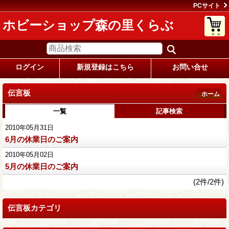
PCサイト
ホビーショップ森の里くらぶ
ログイン
新規登録はこちら
お問い合せ
伝言板
ホーム
一覧
記事検索
2010年05月31日
6月の休業日のご案内
2010年05月02日
5月の休業日のご案内
(2件/2件)
伝言板カテゴリ