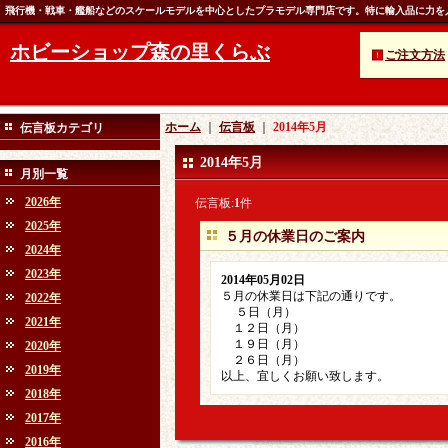
飛行機・戦車・艦船などのスケールモデルを中心としたプラモデル専門店です。特に輸入品に力を
ホビーショップ森の里くらぶ
ご注文方法
ホーム
｜
伝言板
｜
2014年5月
伝言板カテゴリ
2014年5月
月別一覧
2026年
伝言板:
1
件
2025年
５月の休業日のご案内
2024年
2023年
2014年05月02日
５月の休業日は下記の通りです。
2022年
５日（月）
2021年
１２日（月）
１９日（月）
2020年
２６日（月）
2019年
以上、宜しくお願い致します。
2018年
2017年
2016年