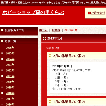
飛行機・戦車・艦船などのスケールモデルを中心としたプラモデル専門店です。特に輸入品に力を
ホビーショップ森の里くらぶ
ご注文方法
ホーム
｜
伝言板
｜
2013年1月
伝言板カテゴリ
2013年1月
月別一覧
2026年
伝言板:
2
件
2025年
2月の休業日のご案内
2024年
2023年
2013年01月31日
2月の休業日は下記の通りです。
2022年
4日（月）
2021年
11日（月）
18日（月）
2020年
25日（月)
2019年
宜しくお願い致します。
2018年
2017年
1月の休業日のご案内
2016年