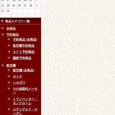
16
17
18
19
20
21
22
23
24
25
26
27
28
29
30
31
商品カテゴリ一覧
全商品
予約商品
予約商品 (全商品)
航空機予約商品
ＡＦＶ予約商品
艦船予約商品
航空機
航空機 (全商品)
タミヤ
ハセガワ
その他国内メーカ
ー
トランペッター・
モノクローム
エデュアルド・ロ
ーデン