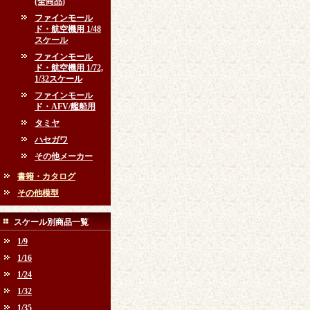
(全商品)
ファインモール
ド・航空機用 1/48
スケール
ファインモール
ド・航空機用 1/72,
1/32スケール
ファインモール
ド・AFV/艦船用
タミヤ
ハセガワ
その他メーカー
書籍・カタログ
その他模型
スケール別商品一覧
1/9
1/16
1/24
1/32
1/35