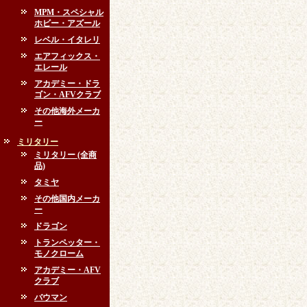
MPM・スペシャル
ホビー・アズール
レベル・イタレリ
エアフィックス・
エレール
アカデミー・ドラ
ゴン・AFVクラブ
その他海外メーカ
ー
ミリタリー
ミリタリー (全商
品)
タミヤ
その他国内メーカ
ー
ドラゴン
トランペッター・
モノクローム
アカデミー・AFV
クラブ
バウマン