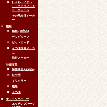
レベル・イタレ
リ・エアフィック
ス・エレール
その他海外メーカ
ー
艦船
艦船 (全商品)
ＷＬグループ
ピットロード
その他国内メーカ
ー
海外メーカー
特価商品
特価商品 (全商品)
航空機
ミリタリー
艦船
その他
エッチングパーツ
エッチングパーツ