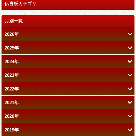
伝言板カテゴリ
月別一覧
2026年
2025年
7月 (1)
2024年
12月 (2)
6月 (3)
2023年
11月 (2)
11月 (1)
4月 (2)
2022年
12月 (1)
9月 (2)
10月 (1)
3月 (1)
2021年
12月 (2)
11月 (1)
7月 (1)
9月 (1)
2月 (1)
2020年
11月 (1)
11月 (1)
10月 (1)
6月 (2)
8月 (1)
2019年
12月 (1)
10月 (2)
10月 (1)
9月 (1)
5月 (1)
7月 (1)