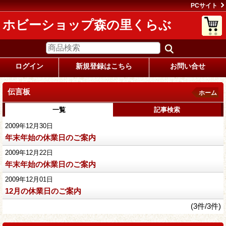
PCサイト
ホビーショップ森の里くらぶ
ログイン
新規登録はこちら
お問い合せ
伝言板
ホーム
一覧
記事検索
2009年12月30日
年末年始の休業日のご案内
2009年12月22日
年末年始の休業日のご案内
2009年12月01日
12月の休業日のご案内
(3件/3件)