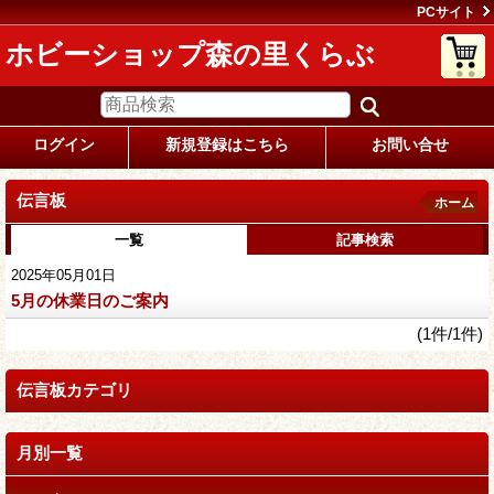
PCサイト
ホビーショップ森の里くらぶ
ログイン
新規登録はこちら
お問い合せ
伝言板
ホーム
一覧
記事検索
2025年05月01日
5月の休業日のご案内
(1件/1件)
伝言板カテゴリ
月別一覧