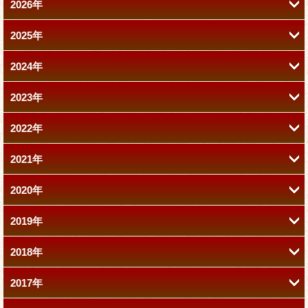
2026年
2025年
7月 (1)
2024年
12月 (2)
6月 (3)
2023年
11月 (2)
11月 (1)
4月 (2)
2022年
12月 (1)
9月 (2)
10月 (1)
3月 (1)
2021年
12月 (2)
11月 (1)
7月 (1)
9月 (1)
2月 (1)
2020年
11月 (1)
11月 (1)
10月 (1)
6月 (2)
8月 (1)
2019年
12月 (1)
10月 (2)
10月 (1)
9月 (1)
5月 (1)
7月 (1)
2018年
12月 (2)
11月 (2)
9月 (1)
9月 (1)
8月 (1)
3月 (2)
6月 (1)
2017年
12月 (2)
11月 (1)
10月 (1)
8月 (1)
8月 (1)
7月 (1)
2月 (1)
5月 (1)