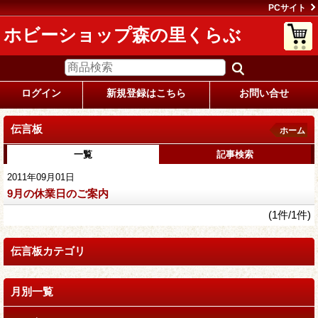
PCサイト
ホビーショップ森の里くらぶ
ログイン
新規登録はこちら
お問い合せ
伝言板
ホーム
一覧
記事検索
2011年09月01日
9月の休業日のご案内
(1件/1件)
伝言板カテゴリ
月別一覧