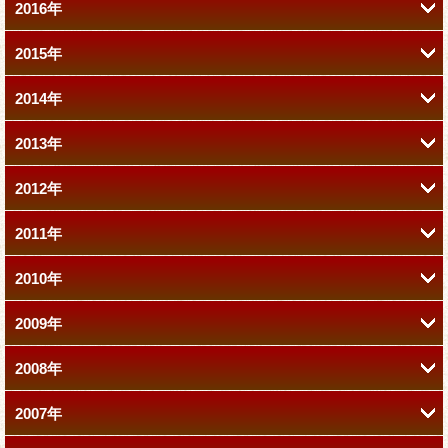
2016年
12月 (1)
11月 (1)
10月 (1)
9月 (1)
7月 (1)
7月 (1)
6月 (1)
1月 (1)
4月 (1)
2015年
12月 (2)
11月 (2)
9月 (2)
8月 (2)
8月 (1)
6月 (1)
6月 (1)
5月 (1)
3月 (1)
2014年
12月 (2)
10月 (1)
9月 (1)
7月 (2)
6月 (2)
7月 (1)
5月 (1)
4月 (2)
4月 (1)
2月 (1)
2013年
12月 (2)
10月 (2)
9月 (2)
8月 (2)
6月 (1)
4月 (1)
5月 (2)
4月 (1)
2月 (1)
3月 (1)
1月 (1)
2012年
12月 (1)
11月 (1)
9月 (1)
7月 (2)
7月 (1)
5月 (1)
3月 (2)
4月 (2)
2月 (1)
1月 (2)
2月 (3)
2011年
12月 (1)
11月 (2)
9月 (2)
7月 (1)
5月 (2)
6月 (1)
4月 (1)
1月 (1)
3月 (1)
1月 (1)
2010年
12月 (2)
11月 (2)
9月 (2)
8月 (1)
6月 (1)
4月 (1)
4月 (2)
2月 (2)
2月 (1)
2009年
12月 (2)
11月 (1)
10月 (1)
7月 (1)
7月 (1)
5月 (1)
2月 (1)
3月 (1)
2008年
12月 (3)
10月 (2)
10月 (1)
8月 (2)
6月 (2)
6月 (1)
4月 (2)
1月 (2)
2月 (1)
2007年
12月 (3)
10月 (1)
9月 (1)
9月 (1)
6月 (2)
5月 (1)
5月 (1)
2月 (1)