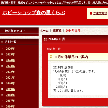
飛行機・戦車・艦船などのスケールモデルを中心としたプラモデル専門店です。特に輸入品に力を
ホビーショップ森の里くらぶ
ご注文方法
ホーム
｜
伝言板
｜
2014年11月
伝言板カテゴリ
2014年11月
月別一覧
2026年
伝言板:
1
件
2025年
11月の休業日のご案内
2024年
2023年
2014年11月08日
11月の休業日は下記の通りです。
2022年
3日(月)
2021年
10日(月)
17日(月)
2020年
24日(月)
2019年
宜しくお願い致します。
2018年
2017年
2016年