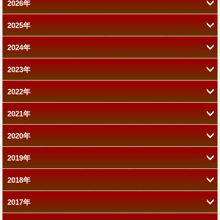
2026年
2025年
7月 (1)
2024年
12月 (2)
6月 (3)
2023年
11月 (2)
11月 (1)
4月 (2)
2022年
12月 (1)
9月 (2)
10月 (1)
3月 (1)
2021年
12月 (2)
11月 (1)
7月 (1)
9月 (1)
2月 (1)
2020年
11月 (1)
11月 (1)
10月 (1)
6月 (2)
8月 (1)
2019年
12月 (1)
10月 (2)
10月 (1)
9月 (1)
5月 (1)
7月 (1)
2018年
12月 (2)
11月 (2)
9月 (1)
9月 (1)
8月 (1)
3月 (2)
6月 (1)
2017年
12月 (2)
11月 (1)
10月 (1)
8月 (1)
8月 (1)
7月 (1)
2月 (1)
5月 (1)