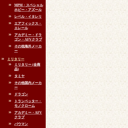
MPM・スペシャル
ホビー・アズール
レベル・イタレリ
エアフィックス・
エレール
アカデミー・ドラ
ゴン・AFVクラブ
その他海外メーカ
ー
ミリタリー
ミリタリー (全商
品)
タミヤ
その他国内メーカ
ー
ドラゴン
トランペッター・
モノクローム
アカデミー・AFV
クラブ
バウマン