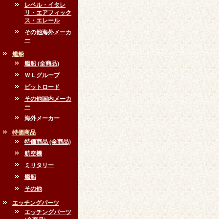
レベル・イタレ
リ・エアフィック
ス・エレール
その他海外メーカ
ー
艦船
艦船 (全商品)
ＷＬグループ
ピットロード
その他国内メーカ
ー
海外メーカー
特価商品
特価商品 (全商品)
航空機
ミリタリー
艦船
その他
エッチングパーツ
エッチングパーツ