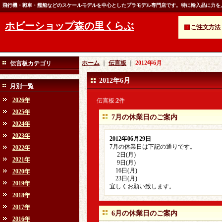
飛行機・戦車・艦船などのスケールモデルを中心としたプラモデル専門店です。特に輸入品に力を
ホビーショップ森の里くらぶ
ご注文方法
ホーム
｜
伝言板
｜
2012年6月
伝言板カテゴリ
2012年6月
月別一覧
2026年
伝言板:
2
件
2025年
7月の休業日のご案内
2024年
2023年
2012年06月29日
7月の休業日は下記の通りです。
2022年
2日(月)
2021年
9日(月)
16日(月)
2020年
23日(月)
2019年
宜しくお願い致します。
2018年
2017年
6月の休業日のご案内
2016年