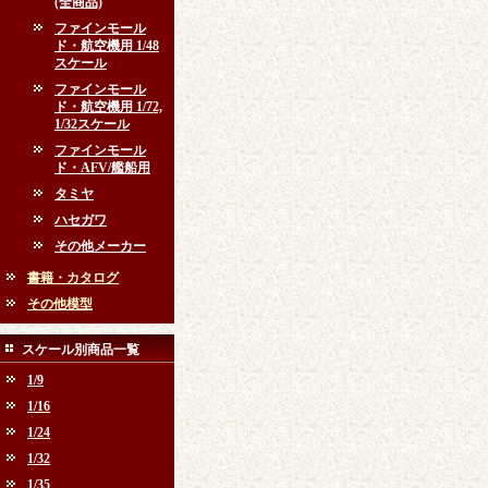
(全商品)
ファインモール
ド・航空機用 1/48
スケール
ファインモール
ド・航空機用 1/72,
1/32スケール
ファインモール
ド・AFV/艦船用
タミヤ
ハセガワ
その他メーカー
書籍・カタログ
その他模型
スケール別商品一覧
1/9
1/16
1/24
1/32
1/35