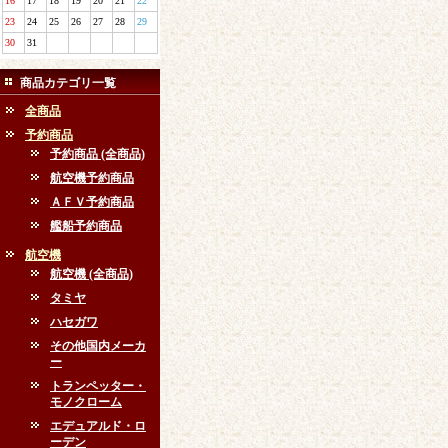
16
17
18
19
20
21
22
23
24
25
26
27
28
29
30
31
商品カテゴリ一覧
全商品
予約商品
予約商品 (全商品)
航空機予約商品
ＡＦＶ予約商品
艦船予約商品
航空機
航空機 (全商品)
タミヤ
ハセガワ
その他国内メーカ
ー
トランペッター・
モノクローム
エデュアルド・ロ
ーデン