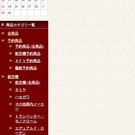
16
17
18
19
20
21
22
23
24
25
26
27
28
29
30
31
商品カテゴリ一覧
全商品
予約商品
予約商品 (全商品)
航空機予約商品
ＡＦＶ予約商品
艦船予約商品
航空機
航空機 (全商品)
タミヤ
ハセガワ
その他国内メーカ
ー
トランペッター・
モノクローム
エデュアルド・ロ
ーデン