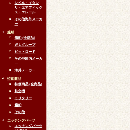
レベル・イタレ
リ・エアフィック
ス・エレール
その他海外メーカ
ー
艦船
艦船 (全商品)
ＷＬグループ
ピットロード
その他国内メーカ
ー
海外メーカー
特価商品
特価商品 (全商品)
航空機
ミリタリー
艦船
その他
エッチングパーツ
エッチングパーツ