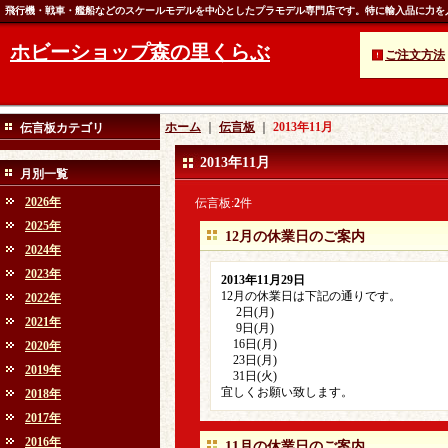
飛行機・戦車・艦船などのスケールモデルを中心としたプラモデル専門店です。特に輸入品に力を
ホビーショップ森の里くらぶ
ご注文方法
ホーム
｜
伝言板
｜
2013年11月
伝言板カテゴリ
2013年11月
月別一覧
2026年
伝言板:
2
件
2025年
12月の休業日のご案内
2024年
2023年
2013年11月29日
12月の休業日は下記の通りです。
2022年
2日(月)
2021年
9日(月)
16日(月)
2020年
23日(月)
2019年
31日(火)
宜しくお願い致します。
2018年
2017年
2016年
11月の休業日のご案内