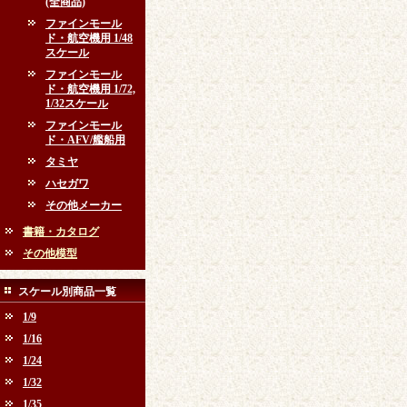
(全商品)
ファインモール
ド・航空機用 1/48
スケール
ファインモール
ド・航空機用 1/72,
1/32スケール
ファインモール
ド・AFV/艦船用
タミヤ
ハセガワ
その他メーカー
書籍・カタログ
その他模型
スケール別商品一覧
1/9
1/16
1/24
1/32
1/35