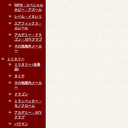
MPM・スペシャル
ホビー・アズール
レベル・イタレリ
エアフィックス・
エレール
アカデミー・ドラ
ゴン・AFVクラブ
その他海外メーカ
ー
ミリタリー
ミリタリー (全商
品)
タミヤ
その他国内メーカ
ー
ドラゴン
トランペッター・
モノクローム
アカデミー・AFV
クラブ
バウマン