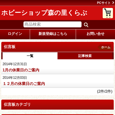
PCサイト
ホビーショップ森の里くらぶ
ログイン
新規登録はこちら
お問い合せ
伝言板
ホーム
一覧
記事検索
2014年12月31日
1月の休業日のご案内
2014年12月03日
１２月の休業日のご案内
(2件/2件)
伝言板カテゴリ