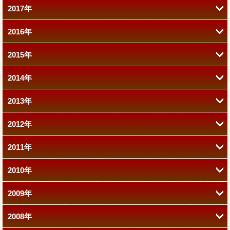
2017年
12月 (2)
11月 (1)
10月 (1)
8月 (1)
8月 (1)
7月 (1)
2月 (1)
5月 (1)
2016年
12月 (1)
11月 (1)
10月 (1)
9月 (1)
7月 (1)
7月 (1)
6月 (1)
1月 (1)
4月 (1)
2015年
12月 (2)
11月 (2)
9月 (2)
8月 (2)
8月 (1)
6月 (1)
6月 (1)
5月 (1)
3月 (1)
2014年
12月 (2)
10月 (1)
9月 (1)
7月 (2)
6月 (2)
7月 (1)
5月 (1)
4月 (2)
4月 (1)
2月 (1)
2013年
12月 (2)
10月 (2)
9月 (2)
8月 (2)
6月 (1)
4月 (1)
5月 (2)
4月 (1)
2月 (1)
3月 (1)
1月 (1)
2012年
12月 (1)
11月 (1)
9月 (1)
7月 (2)
7月 (1)
5月 (1)
3月 (2)
4月 (2)
2月 (1)
1月 (2)
2月 (3)
2011年
12月 (1)
11月 (2)
9月 (2)
7月 (1)
5月 (2)
6月 (1)
4月 (1)
1月 (1)
3月 (1)
1月 (1)
2010年
12月 (2)
11月 (2)
9月 (2)
8月 (1)
6月 (1)
4月 (1)
4月 (2)
2月 (2)
2月 (1)
2009年
12月 (2)
11月 (1)
10月 (1)
7月 (1)
7月 (1)
5月 (1)
2月 (1)
3月 (1)
2008年
12月 (3)
10月 (2)
10月 (1)
8月 (2)
6月 (2)
6月 (1)
4月 (2)
1月 (2)
2月 (1)