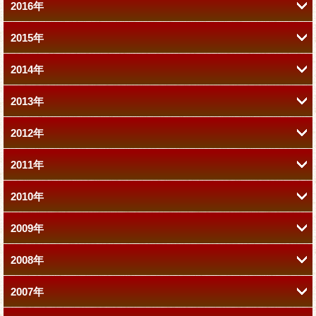
2016年
12月 (1)
11月 (1)
10月 (1)
9月 (1)
7月 (1)
7月 (1)
6月 (1)
1月 (1)
4月 (1)
2015年
12月 (2)
11月 (2)
9月 (2)
8月 (2)
8月 (1)
6月 (1)
6月 (1)
5月 (1)
3月 (1)
2014年
12月 (2)
10月 (1)
9月 (1)
7月 (2)
6月 (2)
7月 (1)
5月 (1)
4月 (2)
4月 (1)
2月 (1)
2013年
12月 (2)
10月 (2)
9月 (2)
8月 (2)
6月 (1)
4月 (1)
5月 (2)
4月 (1)
2月 (1)
3月 (1)
1月 (1)
2012年
12月 (1)
11月 (1)
9月 (1)
7月 (2)
7月 (1)
5月 (1)
3月 (2)
4月 (2)
2月 (1)
1月 (2)
2月 (3)
2011年
12月 (1)
11月 (2)
9月 (2)
7月 (1)
5月 (2)
6月 (1)
4月 (1)
1月 (1)
3月 (1)
1月 (1)
2010年
12月 (2)
11月 (2)
9月 (2)
8月 (1)
6月 (1)
4月 (1)
4月 (2)
2月 (2)
2月 (1)
2009年
12月 (2)
11月 (1)
10月 (1)
7月 (1)
7月 (1)
5月 (1)
2月 (1)
3月 (1)
2008年
12月 (3)
10月 (2)
10月 (1)
8月 (2)
6月 (2)
6月 (1)
4月 (2)
1月 (2)
2月 (1)
2007年
12月 (3)
10月 (1)
9月 (1)
9月 (1)
6月 (2)
5月 (1)
5月 (1)
2月 (1)