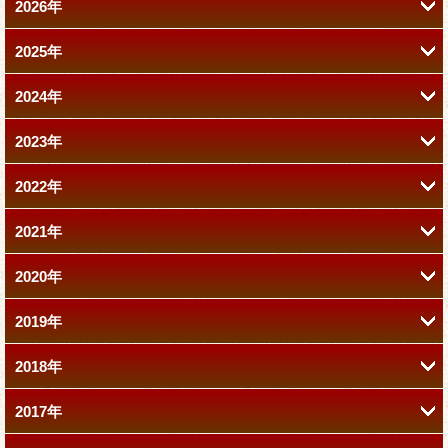
2026年
2025年
7月 (1)
2024年
12月 (2)
6月 (3)
2023年
11月 (2)
11月 (1)
4月 (2)
2022年
12月 (1)
9月 (2)
10月 (1)
3月 (1)
2021年
12月 (2)
11月 (1)
7月 (1)
9月 (1)
2月 (1)
2020年
11月 (1)
11月 (1)
10月 (1)
6月 (2)
8月 (1)
2019年
12月 (1)
10月 (2)
10月 (1)
9月 (1)
5月 (1)
7月 (1)
2018年
12月 (2)
11月 (2)
9月 (1)
9月 (1)
8月 (1)
3月 (2)
6月 (1)
2017年
12月 (2)
11月 (1)
10月 (1)
8月 (1)
8月 (1)
7月 (1)
2月 (1)
5月 (1)